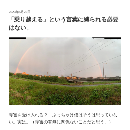
ら
c
st
ail
す
投
2023年5月22日
e
o
稿
た
「乗り越える」という言葉に縛られる必要
日:
b
d
め
はない。
の
o
o
合
o
n
言
k
葉
を
考
え
る”
の
障害を受け入れる？ ぶっちゃけ僕はそうは思っていな
い。実は。（障害の有無に関係ないことだと思う。）