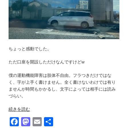
ちょっと感動でした。
ただ口座を開設しただけなんですけどw
僕の運動機能障害は肢体不自由。フラつきだけではな
く、字が上手く書けません。全く書けないわけでは有り
ませんが時間もかかるし、文字によっては相手には読み
づらい。
“新
続きを読む
し
F
M
E
共
く