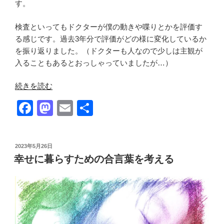
す。
検査といってもドクターが僕の動きや喋りとかを評価す
る感じです。過去3年分で評価がどの様に変化しているか
を振り返りました。（ドクターも人なので少しは主観が
入ることもあるとおっしゃっていましたが…）
“難
続きを読む
病
F
M
E
共
と
a
a
m
有
向
き
c
st
ail
合
投
2023年5月26日
e
o
稿
う
幸せに暮らすための合言葉を考える
日:
b
d
中
で
o
o
考
o
n
え
k
た