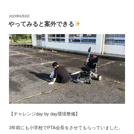
a
a
m
有
銀
行
c
st
ail
口
投
2023年8月8日
e
o
稿
座
やってみると案外できる
日:
b
d
を
開
o
o
設
o
n
k
”
の
【チャレンジday by day環境整備】
3年前にも小学校でPTA会長をさせてもらっていました。