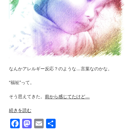
こ
と”
の
なんかアレルギー反応？のような…言葉なのかな。
“福祉”って。
そう思えてきた。
前から感じてたけど…
“幸
続きを読む
せ
F
M
E
共
に
a
a
m
有
暮