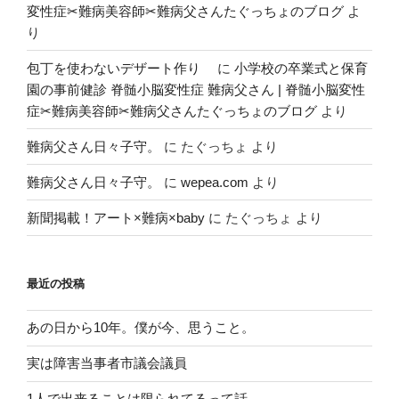
な
変性症✂︎難病美容師✂︎難病父さんたぐっちょのブログ
よ
い。”
り
の
包丁を使わないデザート作り
に
小学校の卒業式と保育
園の事前健診 脊髄小脳変性症 難病父さん | 脊髄小脳変性
症✂︎難病美容師✂︎難病父さんたぐっちょのブログ
より
難病父さん日々子守。
に
たぐっちょ
より
難病父さん日々子守。
に
wepea.com
より
新聞掲載！アート×難病×baby
に
たぐっちょ
より
最近の投稿
あの日から10年。僕が今、思うこと。
実は障害当事者市議会議員
1人で出来ることは限られてるって話