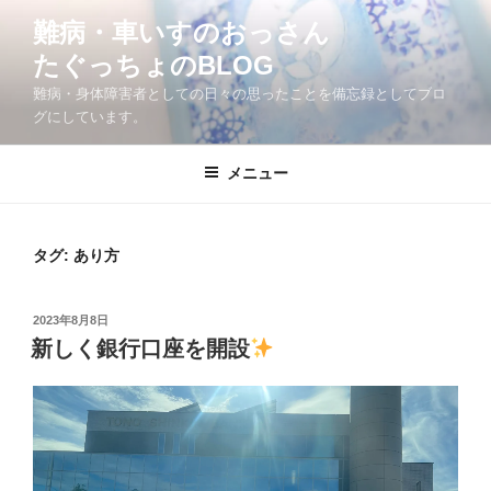
コ
難病・車いすのおっさん
ン
たぐっちょのBLOG
テ
ン
難病・身体障害者としての日々の思ったことを備忘録としてブロ
ツ
グにしています。
へ
ス
メニュー
キ
ッ
プ
タグ:
あり方
投
2023年8月8日
稿
新しく銀行口座を開設
日: