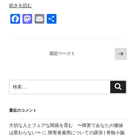
“「乗
続きを読む
り
F
M
E
共
越
a
a
m
有
え
る」
c
st
ail
と
e
o
い
投
次
固定ページ
1
b
d
う
の
稿
言
o
o
ペ
の
葉
ー
o
n
ペ
に
ジ
検
k
検
縛
ー
索
索:
ら
ジ
れ
送
る
最近のコメント
り
必
要
大切な人とフェアな関係を育む 〜障害であなたの価値
は
は変わらない〜
に
障害者雇用についての講演 | 脊髄小脳