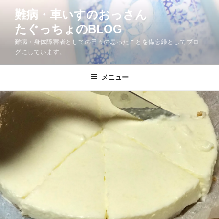
コ
難病・車いすのおっさん
ン
たぐっちょのBLOG
テ
ン
難病・身体障害者としての日々の思ったことを備忘録としてブロ
ツ
グにしています。
へ
ス
メニュー
キ
ッ
プ