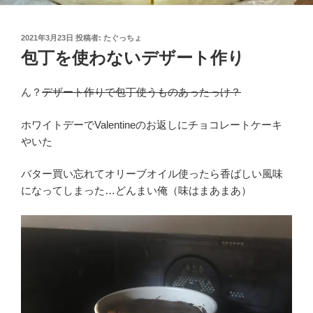
投
2021年3月23日
投稿者:
たぐっちょ
稿
包丁を使わないデザート作り
日:
ん？
デザート作りで包丁使うものあったっけ？
ホワイトデーでValentineのお返しにチョコレートケーキ
やいた
バター買い忘れてオリーブオイル使ったら香ばしい風味
になってしまった…どんまい俺（味はまあまあ）