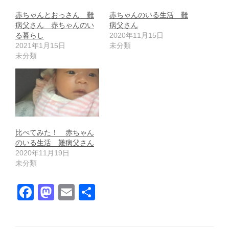
赤ちゃんとおっさん 難
赤ちゃんのいる生活 難
病父さん 赤ちゃんのい
病父さん
る暮らし
2020年11月15日
2021年1月15日
未分類
未分類
比べてみた！ 赤ちゃん
のいる生活 難病父さん
2020年11月19日
未分類
F
M
E
共
a
a
m
有
c
st
ail