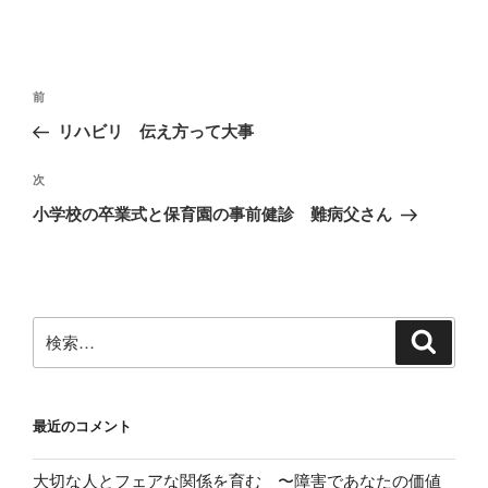
投
前
前
稿
の
リハビリ 伝え方って大事
ナ
投
ビ
稿
次
次
ゲ
の
小学校の卒業式と保育園の事前健診 難病父さん
投
ー
稿
シ
ョ
ン
検
検
索
索:
最近のコメント
大切な人とフェアな関係を育む 〜障害であなたの価値