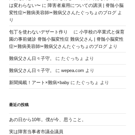
は変わらない〜
に
障害者雇用についての講演 | 脊髄小脳
変性症✂︎難病美容師✂︎難病父さんたぐっちょのブログ
よ
り
包丁を使わないデザート作り
に
小学校の卒業式と保育
園の事前健診 脊髄小脳変性症 難病父さん | 脊髄小脳変性
症✂︎難病美容師✂︎難病父さんたぐっちょのブログ
より
難病父さん日々子守。
に
たぐっちょ
より
難病父さん日々子守。
に
wepea.com
より
新聞掲載！アート×難病×baby
に
たぐっちょ
より
最近の投稿
あの日から10年。僕が今、思うこと。
実は障害当事者市議会議員