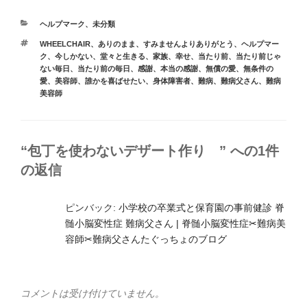
e
o
カ
ヘルプマーク
、
未分類
b
d
テ
タ
WHEELCHAIR
、
ありのまま
、
すみませんよりありがとう
、
ヘルプマー
ゴ
o
o
グ
ク
、
今しかない
、
堂々と生きる
、
家族
、
幸せ
、
当たり前
、
当たり前じゃ
リ
ない毎日
、
当たり前の毎日
、
感謝
、
本当の感謝
、
無償の愛
、
無条件の
ー
o
n
愛
、
美容師
、
誰かを喜ばせたい
、
身体障害者
、
難病
、
難病父さん
、
難病
美容師
k
“包丁を使わないデザート作り ” への1件
の返信
ピンバック:
小学校の卒業式と保育園の事前健診 脊
髄小脳変性症 難病父さん | 脊髄小脳変性症✂︎難病美
容師✂︎難病父さんたぐっちょのブログ
コメントは受け付けていません。