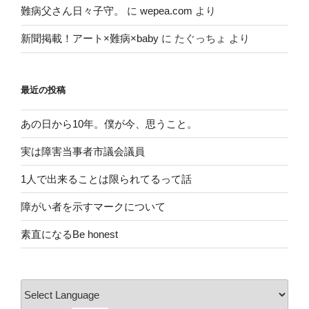
難病父さん日々子守。
に
wepea.com
より
新聞掲載！アート×難病×baby
に
たぐっちょ
より
最近の投稿
あの日から10年。僕が今、思うこと。
実は障害当事者市議会議員
1人で出来ることは限られてるって話
障がい者を示すマークについて
素直になるBe honest