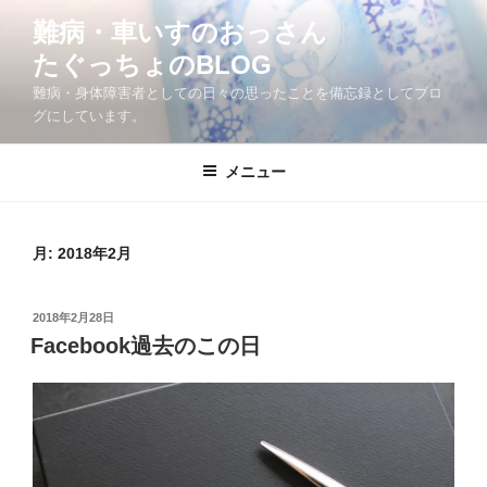
コ
難病・車いすのおっさん
ン
たぐっちょのBLOG
テ
ン
難病・身体障害者としての日々の思ったことを備忘録としてブロ
ツ
グにしています。
へ
ス
メニュー
キ
ッ
プ
月:
2018年2月
投
2018年2月28日
稿
Facebook過去のこの日
日: