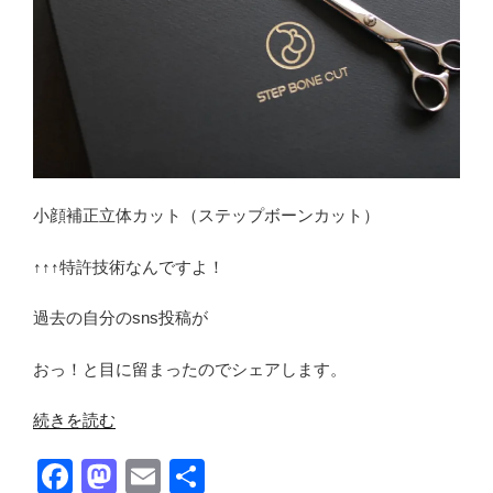
小顔補正立体カット（ステップボーンカット）
↑↑↑特許技術なんですよ！
過去の自分のsns投稿が
おっ！と目に留まったのでシェアします。
“Facebook
続きを読む
過
F
M
E
共
去