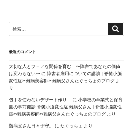
の
a
a
m
有
こ
c
st
ail
の
e
o
日”
検
検
の
b
d
索
索:
o
o
o
n
最近のコメント
k
大切な人とフェアな関係を育む 〜障害であなたの価値
は変わらない〜
に
障害者雇用についての講演 | 脊髄小脳
変性症✂︎難病美容師✂︎難病父さんたぐっちょのブログ
よ
り
包丁を使わないデザート作り
に
小学校の卒業式と保育
園の事前健診 脊髄小脳変性症 難病父さん | 脊髄小脳変性
症✂︎難病美容師✂︎難病父さんたぐっちょのブログ
より
難病父さん日々子守。
に
たぐっちょ
より