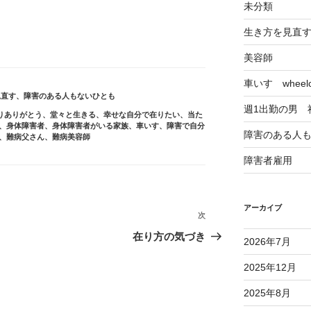
未分類
生き方を見直
美容師
車いす wheelch
見直す
、
障害のある人もないひとも
週1出勤の男 
りありがとう
、
堂々と生きる
、
幸せな自分で在りたい
、
当た
、
身体障害者
、
身体障害者がいる家族
、
車いす
、
障害で自分
障害のある人
、
難病父さん
、
難病美容師
障害者雇用
アーカイブ
次
次
の
在り方の気づき
2026年7月
投
稿
2025年12月
2025年8月