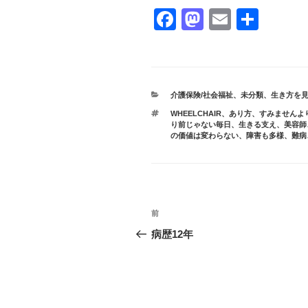
F
M
E
共
a
a
m
有
c
st
ail
e
o
カ
介護保険/社会福祉
、
未分類
、
生き方を
b
d
テ
タ
WHEELCHAIR
、
あり方
、
すみませんよ
ゴ
o
o
グ
り前じゃない毎日
、
生きる支え
、
美容師
リ
の価値は変わらない
、
障害も多様
、
難病
ー
o
n
k
投
前
前
稿
の
病歴12年
投
ナ
稿
ビ
ゲ