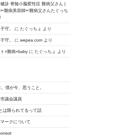
健診 脊髄小脳変性症 難病父さん |
✂︎難病美容師✂︎難病父さんたぐっち
り
々子守。
に
たぐっちょ
より
々子守。
に
wepea.com
より
×難病×baby
に
たぐっちょ
より
年。僕が今、思うこと。
者市議会議員
とは限られてるって話
すマークについて
nest