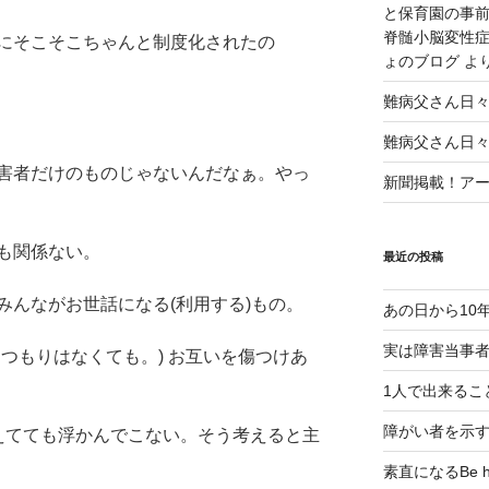
と保育園の事前
脊髄小脳変性症
にそこそこちゃんと制度化されたの
ょのブログ
よ
。
難病父さん日
難病父さん日
害者だけのものじゃないんだなぁ。やっ
新聞掲載！アート
も関係ない。
最近の投稿
みんながお世話になる(利用する)もの。
あの日から10
実は障害当事
つもりはなくても。) お互いを傷つけあ
1人で出来るこ
障がい者を示
えてても浮かんでこない。そう考えると主
素直になるBe ho