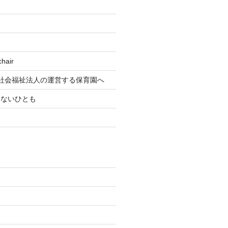
す
air
社会福祉法人の運営する保育園へ
もないひとも