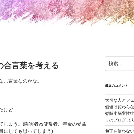
検
の合言葉を考える
索:
な…言葉なのかな。
最近のコメント
大切な人とフ
価値は変わら
たけど…
脊髄小脳変性症
ょのブログ
よ
てしまう。(障害者vs健常者、年金の受益
目にしても思ってしまう)
包丁を使わな