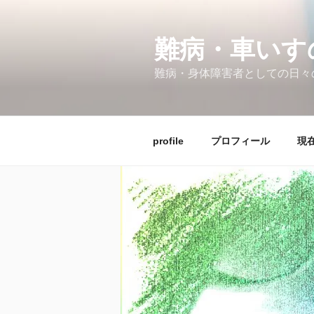
コ
ン
テ
難病・車い
ン
難病・身体障害者としての日々
ツ
へ
ス
キ
profile
プロフィール
現在
ッ
プ