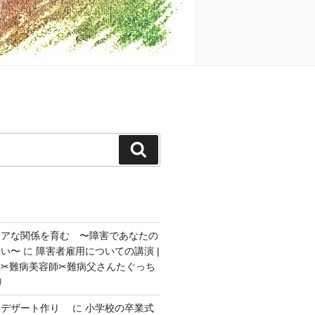
検
索
ェアな関係を育む 〜障害であなたの
ない〜
に
障害者雇用についての講演 |
✂︎難病美容師✂︎難病父さんたぐっち
り
いデザート作り
に
小学校の卒業式