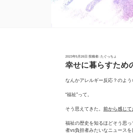
投
2023年5月26日
投稿者:
たぐっちょ
稿
幸せに暮らすため
日:
なんかアレルギー反応？のよう
“福祉”って。
そう思えてきた。
前から感じて
福祉の歴史を知るほどそう思っ
者vs負担者みたいなニュースを