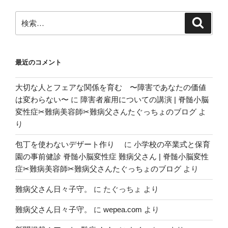
ョ
ン
検
検
索
索:
最近のコメント
大切な人とフェアな関係を育む 〜障害であなたの価値
は変わらない〜
に
障害者雇用についての講演 | 脊髄小脳
変性症✂︎難病美容師✂︎難病父さんたぐっちょのブログ
よ
り
包丁を使わないデザート作り
に
小学校の卒業式と保育
園の事前健診 脊髄小脳変性症 難病父さん | 脊髄小脳変性
症✂︎難病美容師✂︎難病父さんたぐっちょのブログ
より
難病父さん日々子守。
に
たぐっちょ
より
難病父さん日々子守。
に
wepea.com
より