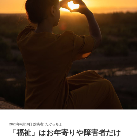
投
2023年4月10日
投稿者:
たぐっちょ
稿
「福祉」はお年寄りや障害者だけ
日: