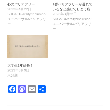
心のバリアフリー
1番バリアフリーが遅れて
2023年4月22日
いるなと感じてしまう所
SDGs/Diversity/Inclusion/
2023年3月22日
ユニバーサル/バリアフリ
SDGs/Diversity/Inclusion/
ー
ユニバーサル/バリアフリ
ー
大学生1年延長！
2023年3月9日
未分類
F
M
E
共
a
a
m
有
c
st
ail