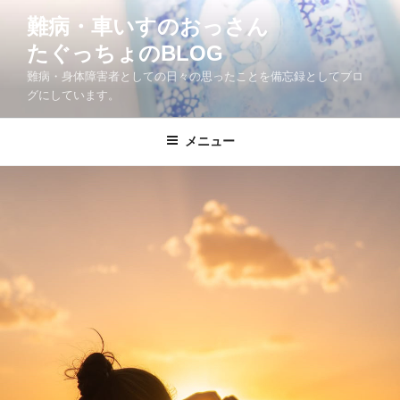
コ
難病・車いすのおっさん
ン
たぐっちょのBLOG
テ
ン
難病・身体障害者としての日々の思ったことを備忘録としてブロ
ツ
グにしています。
へ
ス
メニュー
キ
ッ
プ