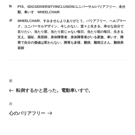
e
o
カ
PTA
、
SDGS/DIVERSITY/INCLUSION/ユニバーサル/バリアフリー
、
未分
b
d
テ
類
、
車いす WHEELCHAIR
ゴ
o
o
タ
WHEELCHAIR
、
すみませんよりありがとう
、
バリアフリー
、
ヘルプマー
リ
グ
ク
、
ユニバーサルデザイン
、
今しかない
、
堂々と生きる
、
幸せな自分で
ー
o
n
在りたい
、
当たり前
、
当たり前じゃない毎日
、
当たり前の毎日
、
生きる
支え
、
福祉
、
美容師
、
身体障害者
、
身体障害者がいる家族
、
車いす
、
障
k
害で自分の価値は変わらない
、
障害も多様
、
難病
、
難病父さん
、
難病美
容師
投
前
前
稿
の
転倒するかと思った。電動車いすで。
ナ
投
ビ
稿
次
次
ゲ
の
心のバリアフリー
投
ー
稿
シ