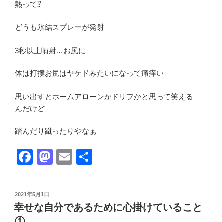
熱って⁉︎
どうも氷結スプレーが発射
3秒以上噴射…お尻に
体は打撲お尻はヤケドみたいになって痛痒い
思い出すとホームアローンかドリフかと思って笑える
んだけど
踏んだり蹴ったりやなぁ
F
M
E
共
a
a
m
有
c
st
ail
投
2021年5月1日
e
o
稿
幸せな自分であるために心掛けていること
日:
b
d
①