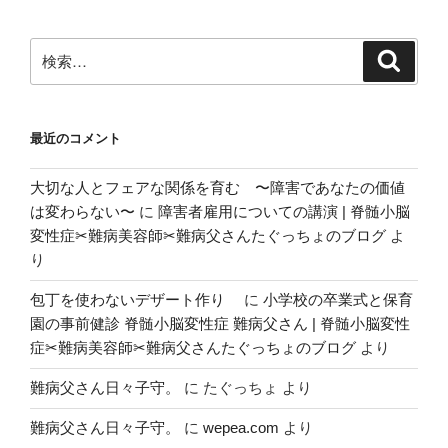
c
st
ail
で
e
o
あ
検
検
b
d
索
る
索:
た
o
o
め
o
n
最近のコメント
に
k
心
大切な人とフェアな関係を育む 〜障害であなたの価値
掛
は変わらない〜
に
障害者雇用についての講演 | 脊髄小脳
け
変性症✂︎難病美容師✂︎難病父さんたぐっちょのブログ
よ
て
り
い
る
包丁を使わないデザート作り
に
小学校の卒業式と保育
こ
園の事前健診 脊髄小脳変性症 難病父さん | 脊髄小脳変性
と
症✂︎難病美容師✂︎難病父さんたぐっちょのブログ
より
①”
の
難病父さん日々子守。
に
たぐっちょ
より
難病父さん日々子守。
に
wepea.com
より