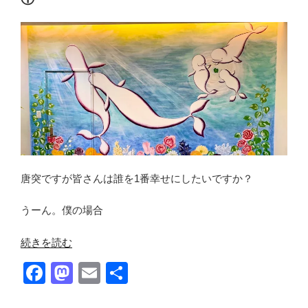
o
o
o
n
k
唐突ですが皆さんは誰を1番幸せにしたいですか？
うーん。僕の場合
“幸
続きを読む
せ
F
M
E
共
な
a
a
m
有
自
分