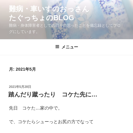
コ
難病・車いすのおっさん
ン
たぐっちょのBLOG
テ
ン
難病・身体障害者としての日々の思ったことを備忘録としてブロ
ツ
グにしています。
へ
ス
メニュー
キ
ッ
プ
月:
2021年5月
投
2021年5月28日
稿
踏んだり蹴ったり コケた先に…
日:
先日 コケた…家の中で。
で、コケたらシューっとお尻の方でなって