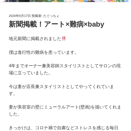
投
2020年9月17日
投稿者:
たぐっちょ
稿
新聞掲載！アート×難病×baby
日:
地元新聞に掲載されました
僕は進行性の難病を患っています。
4年までオーナー兼美容師スタイリストとしてサロンの現
場に立っていました。
今は妻が店長兼スタイリストとしてやってくれていま
す。
妻が美容室の壁にミューラルアート(壁画)を描いてくれま
した。
きっかけは、コロナ禍で自粛などストレスを感じる毎日