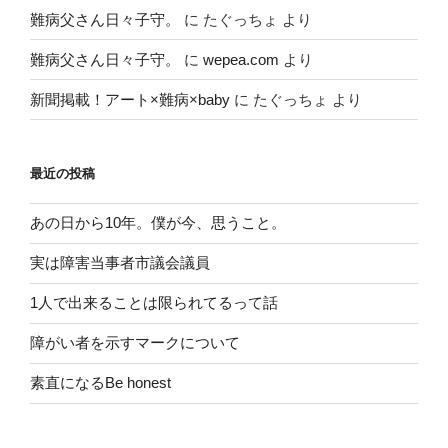
難病父さん日々子守。
に
たぐっちょ
より
難病父さん日々子守。
に
wepea.com
より
新聞掲載！アート×難病×baby
に
たぐっちょ
より
最近の投稿
あの日から10年。僕が今、思うこと。
実は障害当事者市議会議員
1人で出来ることは限られてるって話
障がい者を示すマークについて
素直になるBe honest