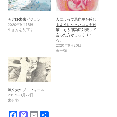
美容師未来ビジョン
人によって温度差を感じ
2020年9月16日
るようになったコロナ対
生き方を見直す
策…もう感染症対策って
言った方がしっくりく
る。
2020年6月20日
未分類
等身大のプロフィール
2017年9月27日
未分類
F
M
E
共