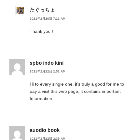
たぐっちょ
2021年2月26日 7:11 AM
Thank you !
spbo indo kini
2021年2月22日 2:51 AM
Hi to every single one, it’s truly a good for me to
pay a visit this web page, it contains important
Information.
auodio book
2021年2月22日 2:39 AM