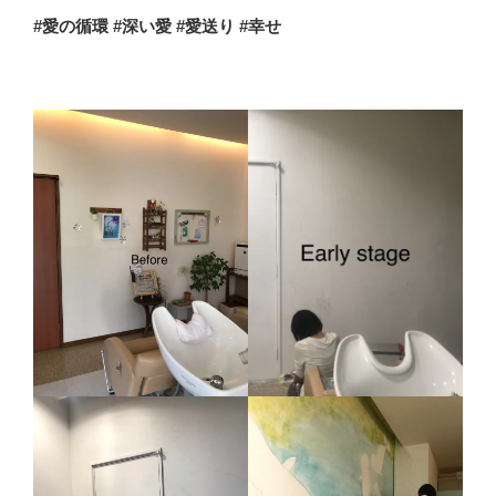
#
愛の循環 #深い
愛
#愛送り
#
幸せ