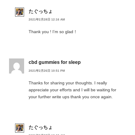
たぐっちょ
2021年2月28日 12:16 AM
Thank you ! I’m so glad！
cbd gummies for sleep
2021年2月26日 10:51 PM
Thanks for sharing your thoughts. I really
appreciate your efforts and I will be waiting for
your further write ups thank you once again.
たぐっちょ