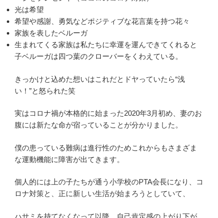
光は希望
希望や感謝、勇気などポジティブな花言葉を持つ花々
家族を表したベルーガ
生まれてくる家族は私たちに幸運を運んできてくれると
子ベルーガは四つ葉のクローバーをくわえている。
きっかけと込めた想いはこれだとドヤっていたら“浅
い！”と怒られた笑
実はコロナ禍が本格的に始まった2020年3月初め、妻のお
腹には新たな命が宿っていることが分かりました。
僕の患っている難病は進行性のためこれからもさまざま
な運動機能に障害が出てきます。
個人的には上の子たちが通う小学校のPTA会長になり、コ
ロナ対策と、正に新しい生活が始まろうとしていて、
ハサミを持てなくなって以降、自己肯定感の上がり下が