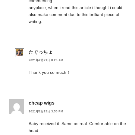
commenting
anyplace, when i read this article i thought i could
also make comment due to this brilliant piece of
writing.
たぐっちょ
2021年2月21日 8:26 AM
Thank you so much！
cheap wigs
2021年2月19日 3:55 PM
Baby received it. Same as real. Comfortable on the
head