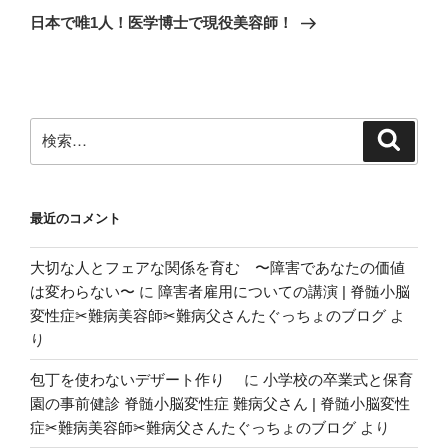
ゲ
の
日本で唯1人！医学博士で現役美容師！
投
ー
稿
シ
ョ
ン
検
検
索
索:
最近のコメント
大切な人とフェアな関係を育む 〜障害であなたの価値
は変わらない〜
に
障害者雇用についての講演 | 脊髄小脳
変性症✂︎難病美容師✂︎難病父さんたぐっちょのブログ
よ
り
包丁を使わないデザート作り
に
小学校の卒業式と保育
園の事前健診 脊髄小脳変性症 難病父さん | 脊髄小脳変性
症✂︎難病美容師✂︎難病父さんたぐっちょのブログ
より