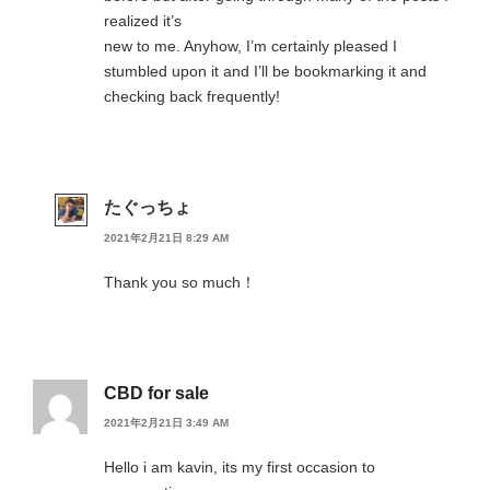
realized it’s
new to me. Anyhow, I’m certainly pleased I
stumbled upon it and I’ll be bookmarking it and
checking back frequently!
たぐっちょ
2021年2月21日 8:29 AM
Thank you so much！
CBD for sale
2021年2月21日 3:49 AM
Hello i am kavin, its my first occasion to