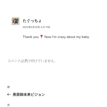
たぐっちょ
2021年2月19日 4:37 PM
Thank you
Now I’m crazy about my baby
コメントは受け付けていません。
投
前
前
稿
の
美容師未来ビジョン
ナ
投
ビ
稿
次
次