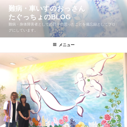
コ
難病・車いすのおっさん
ン
たぐっちょのBLOG
テ
ン
難病・身体障害者としての日々の思ったことを備忘録としてブロ
ツ
グにしています。
へ
ス
メニュー
キ
ッ
プ