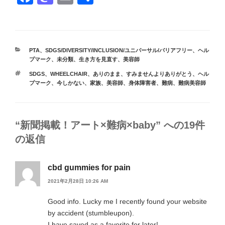
a
a
m
有
c
st
ail
e
o
カ
PTA
、
SDGS/DIVERSITY/INCLUSION/ユニバーサル/バリアフリー
、
ヘル
b
d
テ
プマーク
、
未分類
、
生き方を見直す
、
美容師
ゴ
o
o
タ
SDGS
、
WHEELCHAIR
、
ありのまま
、
すみませんよりありがとう
、
ヘル
リ
グ
プマーク
、
今しかない
、
家族
、
美容師
、
身体障害者
、
難病
、
難病美容師
ー
o
n
k
“新聞掲載！アート×難病×baby” への19件
の返信
cbd gummies for pain
2021年2月28日 10:26 AM
Good info. Lucky me I recently found your website
by accident (stumbleupon).
I have saved as a favorite for later!