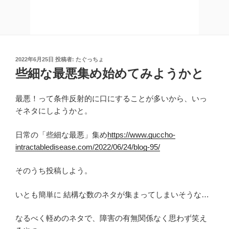
投
2022年6月25日
投稿者:
たぐっちょ
稿
些細な最悪集め始めてみようかと
日:
最悪！って条件反射的に口にすることが多いから、いっ
そネタにしようかと。
日常の「些細な最悪」集め
https://www.guccho-
intractabledisease.com/2022/06/24/blog-95/
そのうち投稿しよう。
いとも簡単に 結構な数のネタが集まってしまいそうな…
なるべく軽めのネタで、障害の有無関係なく思わず笑え