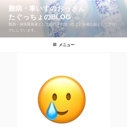
コ
難病・車いすのおっさん
ン
たぐっちょのBLOG
テ
ン
難病・身体障害者としての日々の思ったことを備忘録としてブロ
ツ
グにしています。
へ
ス
メニュー
キ
ッ
プ