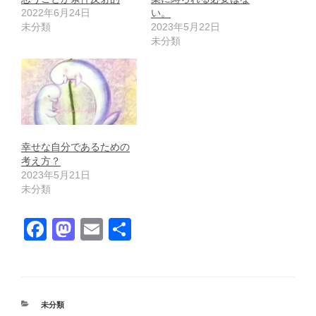
2022年6月24日
い。
未分類
2023年5月22日
未分類
幸せな自分であるための
考え方？
2023年5月21日
未分類
F
M
E
共
a
a
m
有
c
st
ail
e
o
カ
未分類