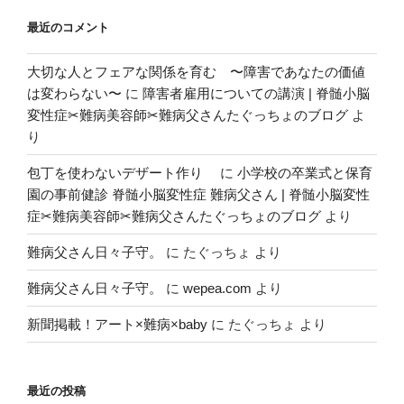
最近のコメント
大切な人とフェアな関係を育む 〜障害であなたの価値
は変わらない〜
に
障害者雇用についての講演 | 脊髄小脳
変性症✂︎難病美容師✂︎難病父さんたぐっちょのブログ
よ
り
包丁を使わないデザート作り
に
小学校の卒業式と保育
園の事前健診 脊髄小脳変性症 難病父さん | 脊髄小脳変性
症✂︎難病美容師✂︎難病父さんたぐっちょのブログ
より
難病父さん日々子守。
に
たぐっちょ
より
難病父さん日々子守。
に
wepea.com
より
新聞掲載！アート×難病×baby
に
たぐっちょ
より
最近の投稿