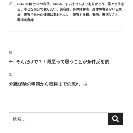
b
d
テ
タ
DOの自信とBEの自信
、
SDGS
、
すみませんよりありがとう
、
堂々と生き
ゴ
o
o
グ
る
、
幸せな自分で在りたい
、
美容師
、
身体障害者
、
身体障害者がいる家
リ
族
、
障害で自分の価値は変わらない
、
障害も多様
、
難病
、
難病父さん
、
ー
o
n
難病美容師
k
投
前
前
稿
の
そんだけで？！最悪って思うことが条件反射的
ナ
投
ビ
稿
次
次
ゲ
の
介護保険の申請から取得までの流れ
投
ー
稿
シ
ョ
ン
検
検
索
索: