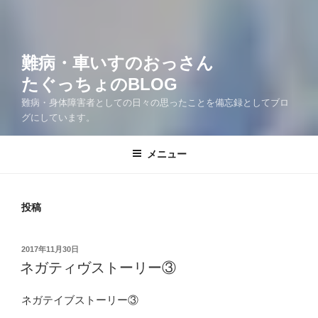
難病・車いすのおっさん
たぐっちょのBLOG
難病・身体障害者としての日々の思ったことを備忘録としてブロ
グにしています。
メニュー
投稿
投
2017年11月30日
稿
ネガティヴストーリー③
日:
ネガテイブストーリー③