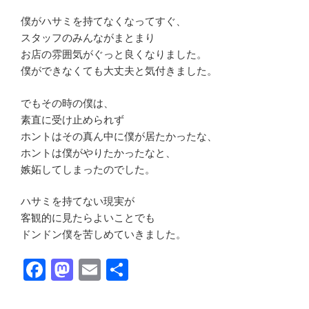
ー
o
n
③”
僕がハサミを持てなくなってすぐ、
の
k
スタッフのみんながまとまり
お店の雰囲気がぐっと良くなりました。
僕ができなくても大丈夫と気付きました。
でもその時の僕は、
素直に受け止められず
ホントはその真ん中に僕が居たかったな、
ホントは僕がやりたかったなと、
嫉妬してしまったのでした。
ハサミを持てない現実が
客観的に見たらよいことでも
ドンドン僕を苦しめていきました。
F
M
E
共
a
a
m
有