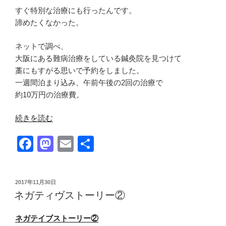
すぐ特別な治療にも行ったんです。
諦めたくなかった。
ネットで調べ、
大阪にある難病治療をしている鍼灸院を見つけて
藁にもすがる思いで予約をしました。
一週間泊まり込み、午前午後の2回の治療で
約10万円の治療費。
“ネ
続きを読む
ガ
F
M
E
共
テ
ィ
a
a
m
有
ヴ
c
st
ail
ス
投
2017年11月30日
e
o
ト
稿
ネガティヴストーリー②
日:
ー
b
d
リ
ネガテイブストーリー②
o
o