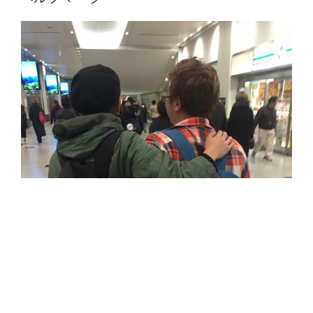
日:
ー
b
d
リ
o
o
ー
o
n
①”
の
k