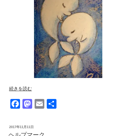
“ネ
続きを読む
ガ
F
M
E
共
テ
ィ
a
a
m
有
ヴ
c
st
ail
ス
投
2017年11月11日
e
o
ト
稿
ヘルプマーク