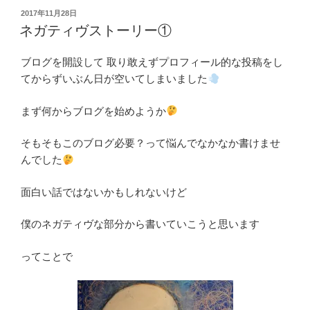
c
st
ail
投
2017年11月28日
e
o
稿
ネガティヴストーリー①
日:
b
d
ブログを開設して 取り敢えずプロフィール的な投稿をし
o
o
てからずいぶん日が空いてしまいました
o
n
k
まず何からブログを始めようか
そもそもこのブログ必要？って悩んでなかなか書けませ
んでした
面白い話ではないかもしれないけど
僕のネガティヴな部分から書いていこうと思います
ってことで