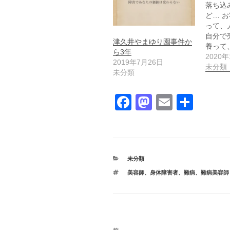
落ち込
ど… 
って、
自分で
津久井やまゆり園事件か
養って
ら3年
2020
2019年7月26日
未分類
未分類
F
M
E
共
a
a
m
有
c
st
ail
e
o
カ
未分類
b
d
テ
タ
美容師
、
身体障害者
、
難病
、
難病美容師
ゴ
o
o
グ
リ
ー
o
n
k
投