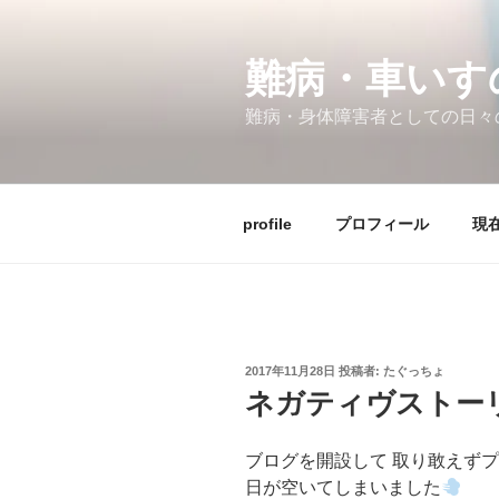
コ
ン
テ
難病・車い
ン
難病・身体障害者としての日々
ツ
へ
ス
キ
profile
プロフィール
現在
ッ
プ
投
2017年11月28日
投稿者:
たぐっちょ
稿
ネガティヴストー
日:
ブログを開設して 取り敢えず
日が空いてしまいました