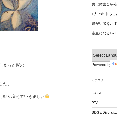
実は障害当事
1人で出来るこ
障がい者を示
素直になるBe ho
Powered by
しまった僕の
カテゴリー
した。
J-CAT
行動が増えていきました
PTA
SDGs/Divers