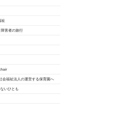
福祉
re 障害者の旅行
す
air
社会福祉法人の運営する保育園へ
もないひとも