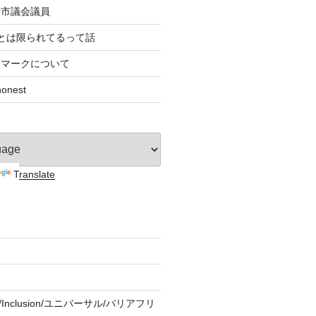
者市議会議員
とは限られてるって話
すマークについて
nest
Translate
ity/Inclusion/ユニバーサル/バリアフリ