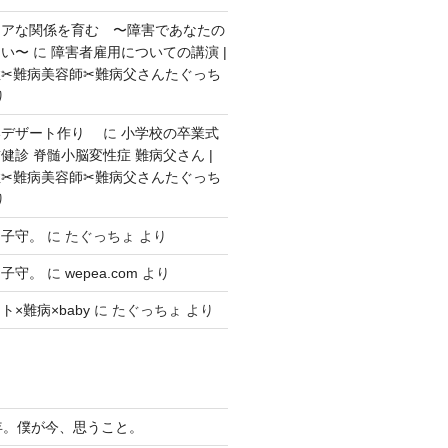
ェアな関係を育む 〜障害であなたの
ない〜
に
障害者雇用についての講演 |
✂︎難病美容師✂︎難病父さんたぐっち
り
いデザート作り
に
小学校の卒業式
健診 脊髄小脳変性症 難病父さん |
✂︎難病美容師✂︎難病父さんたぐっち
り
々子守。
に
たぐっちょ
より
々子守。
に
wepea.com
より
×難病×baby
に
たぐっちょ
より
年。僕が今、思うこと。