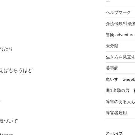
ー
ヘルプマーク
介護保険/社会
冒険 adventu
未分類
れたり
生き方を見直
美容師
えばもらうほど
車いす wheelch
週1出勤の男 
。
障害のある人
障害者雇用
気づいて
アーカイブ