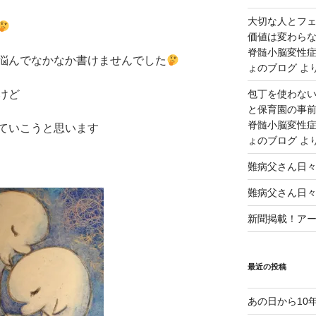
大切な人とフ
価値は変わら
脊髄小脳変性症
悩んでなかなか書けませんでした
ょのブログ
よ
けど
包丁を使わな
と保育園の事前
脊髄小脳変性症
ていこうと思います
ょのブログ
よ
難病父さん日
難病父さん日
新聞掲載！アート
最近の投稿
あの日から10