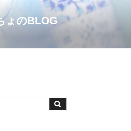
のBLOG
検
索