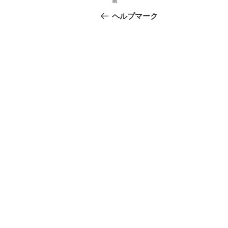
前
前
稿
の
ヘルプマーク
投
ナ
稿
ビ
ゲ
ー
シ
ョ
ン