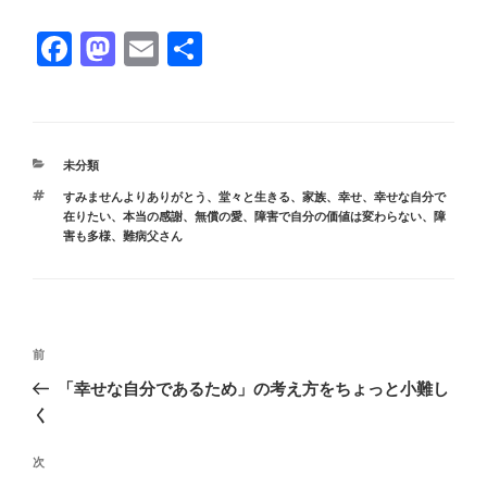
F
M
E
共
a
a
m
有
c
st
ail
e
o
カ
未分類
b
d
テ
タ
すみませんよりありがとう
、
堂々と生きる
、
家族
、
幸せ
、
幸せな自分で
ゴ
o
o
グ
在りたい
、
本当の感謝
、
無償の愛
、
障害で自分の価値は変わらない
、
障
リ
害も多様
、
難病父さん
ー
o
n
k
投
前
前
稿
の
「幸せな自分であるため」の考え方をちょっと小難し
ナ
投
く
ビ
稿
ゲ
次
次