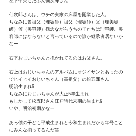
左下中央もたぶん仙次郎さん
仙次郎さんは、ウチの実家の床屋を開業した人。
ちなみに曾祖父（理容師）祖父（理容師）父（理美容
師）僕（美容師）残念ながらうちの子たちは理容師、美
容師にはならないと言っているので誰か継承者居ないか
なー
右下おじいちゃんと抱かれてるのはお父さん。
右上はおじいちゃんのアルバムにオジイサンとあったの
でヒイヒイおじいちゃん（高祖父）の松五郎さん
明治生まれ⁇
ちなみにおじいちゃんが大正5年生まれ
もしかして松五郎さん江戸時代末期の生まれ⁉︎
いや、明治初期かなー
あっ僕の子ども平成生まれと令和生まれだから年号ごと
にみんな揃ってるんだ笑