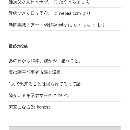
難病父さん日々子守。
に
たぐっちょ
より
難病父さん日々子守。
に
wepea.com
より
新聞掲載！アート×難病×baby
に
たぐっちょ
より
最近の投稿
あの日から10年。僕が今、思うこと。
実は障害当事者市議会議員
1人で出来ることは限られてるって話
障がい者を示すマークについて
素直になるBe honest