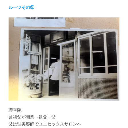
ルーツその②
理容院
曾祖父が開業→祖父→父
父は理美容師でユニセックスサロンへ