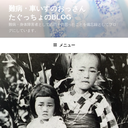
コ
難病・車いすのおっさん
ン
たぐっちょのBLOG
テ
ン
難病・身体障害者としての日々の思ったことを備忘録としてブロ
ツ
グにしています。
へ
ス
メニュー
キ
ッ
プ