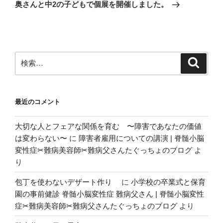
の
ー
奥さんと中2の子どもで個展を開催しました。
投
シ
稿
ョ
ン
検
検
索
索:
最近のコメント
大切な人とフェアな関係を育む 〜障害であなたの価値
は変わらない〜
に
障害者雇用についての講演 | 脊髄小脳
変性症✂︎難病美容師✂︎難病父さんたぐっちょのブログ
よ
り
包丁を使わないデザート作り
に
小学校の卒業式と保育
園の事前健診 脊髄小脳変性症 難病父さん | 脊髄小脳変性
症✂︎難病美容師✂︎難病父さんたぐっちょのブログ
より