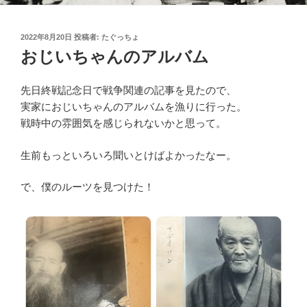
投
2022年8月20日
投稿者:
たぐっちょ
稿
おじいちゃんのアルバム
日:
先日終戦記念日で戦争関連の記事を見たので、
実家におじいちゃんのアルバムを漁りに行った。
戦時中の雰囲気を感じられないかと思って。
生前もっといろいろ聞いとけばよかったなー。
で、僕のルーツを見つけた！