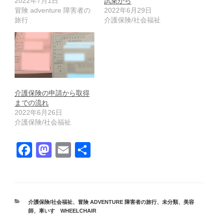
2022年7月1日
試乗から
冒険 adventure 障害者の
2022年6月29日
旅行
介護保険/社会福祉
介護保険の申請から取得
までの流れ
2022年6月26日
介護保険/社会福祉
F
M
E
共
a
a
m
有
c
st
ail
e
o
カ
介護保険/社会福祉
、
冒険 ADVENTURE 障害者の旅行
、
未分類
、
美容
b
d
テ
師
、
車いす WHEELCHAIR