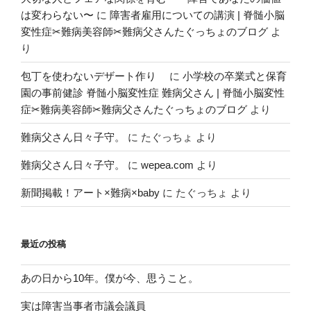
は変わらない〜
に
障害者雇用についての講演 | 脊髄小脳
変性症✂︎難病美容師✂︎難病父さんたぐっちょのブログ
よ
り
包丁を使わないデザート作り
に
小学校の卒業式と保育
園の事前健診 脊髄小脳変性症 難病父さん | 脊髄小脳変性
症✂︎難病美容師✂︎難病父さんたぐっちょのブログ
より
難病父さん日々子守。
に
たぐっちょ
より
難病父さん日々子守。
に
wepea.com
より
新聞掲載！アート×難病×baby
に
たぐっちょ
より
最近の投稿
あの日から10年。僕が今、思うこと。
実は障害当事者市議会議員