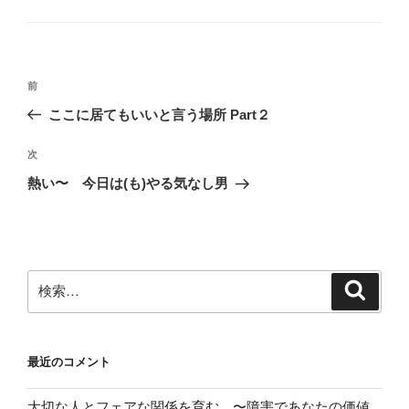
ゴ
o
o
リ
ー
o
n
k
投
前
前
稿
の
ここに居てもいいと言う場所 Part２
ナ
投
ビ
稿
次
次
ゲ
の
熱い〜 今日は(も)やる気なし男
投
ー
稿
シ
ョ
ン
検
検
索
索:
最近のコメント
大切な人とフェアな関係を育む 〜障害であなたの価値