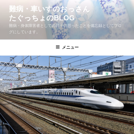
コ
難病・車いすのおっさん
ン
たぐっちょのBLOG
テ
ン
難病・身体障害者としての日々の思ったことを備忘録としてブロ
ツ
グにしています。
へ
ス
メニュー
キ
ッ
プ