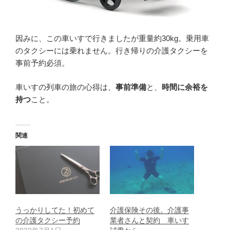
因みに、この車いすで行きましたが重量約30kg。乗用車
のタクシーには乗れません。行き帰りの介護タクシーを
事前予約必須。
車いすの列車の旅の心得は、
事前準備
と、
時間に余裕を
持つ
こと。
関連
うっかりしてた！初めて
介護保険その後。介護事
の介護タクシー予約
業者さんと契約 車いす