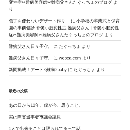
変性症✂︎難病美容師✂︎難病父さんたぐっちょのブログ
よ
り
包丁を使わないデザート作り
に
小学校の卒業式と保育
園の事前健診 脊髄小脳変性症 難病父さん | 脊髄小脳変性
症✂︎難病美容師✂︎難病父さんたぐっちょのブログ
より
難病父さん日々子守。
に
たぐっちょ
より
難病父さん日々子守。
に
wepea.com
より
新聞掲載！アート×難病×baby
に
たぐっちょ
より
最近の投稿
あの日から10年。僕が今、思うこと。
実は障害当事者市議会議員
1人で出来ることは限られてるって話