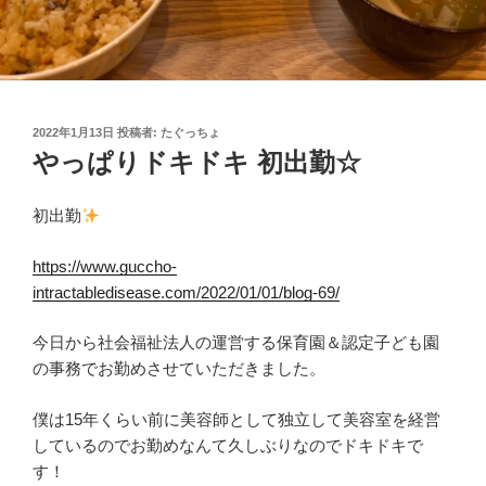
投
2022年1月13日
投稿者:
たぐっちょ
稿
やっぱりドキドキ 初出勤☆
日:
初出勤
https://www.guccho-
intractabledisease.com/2022/01/01/blog-69/
今日から社会福祉法人の運営する保育園＆認定子ども園
の事務でお勤めさせていただきました。
僕は15年くらい前に美容師として独立して美容室を経営
しているのでお勤めなんて久しぶりなのでドキドキで
す！