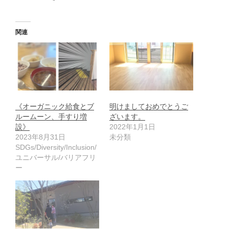
関連
《オーガニック給食とブ
明けましておめでとうご
ルームーン、手すり増
ざいます。
設》
2022年1月1日
2023年8月31日
未分類
SDGs/Diversity/Inclusion/
ユニバーサル/バリアフリ
ー