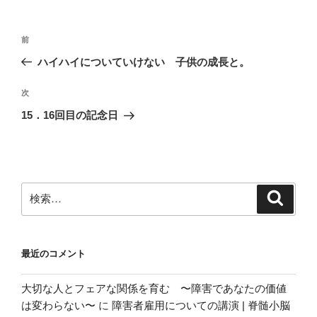
投
前
前
稿
の
ハイハイについていけない 子供の成長と。
ナ
投
ビ
稿
次
次
ゲ
の
15．16回目の記念日
投
ー
稿
シ
ョ
ン
検
検
索
索:
最近のコメント
大切な人とフェアな関係を育む 〜障害であなたの価値
は変わらない〜
に
障害者雇用についての講演 | 脊髄小脳