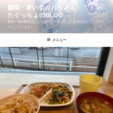
コ
難病・車いすのおっさん
ン
たぐっちょのBLOG
テ
ン
難病・身体障害者としての日々の思ったことを備忘録としてブロ
ツ
グにしています。
へ
ス
メニュー
キ
ッ
プ