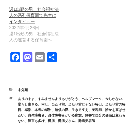
週1出勤の男 社会福祉法
人の系列保育園で先生に
インタビュー
2022年2月26日
週1出勤の男 社会福祉法
人の運営する保育園へ
F
M
E
共
a
a
m
有
c
st
ail
e
o
カ
未分類
b
d
テ
タ
ありのまま
、
すみませんよりありがとう
、
ヘルプマーク
、
今しかない
、
ゴ
o
o
グ
堂々と生きる
、
幸せ
、
当たり前
、
当たり前じゃない毎日
、
当たり前の毎
リ
日
、
感謝
、
本当の感謝
、
無償の愛
、
生きる支え
、
美容師
、
誰かを喜ばせ
ー
o
n
たい
、
身体障害者
、
身体障害者がいる家族
、
障害で自分の価値は変わら
ない
、
障害も多様
、
難病
、
難病父さん
、
難病美容師
k