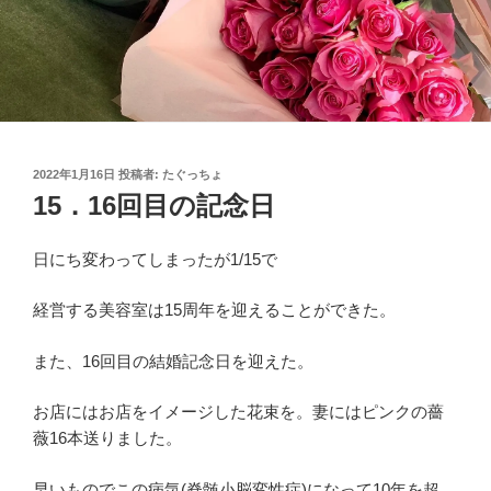
投
2022年1月16日
投稿者:
たぐっちょ
稿
15．16回目の記念日
日:
日にち変わってしまったが1/15で
経営する美容室は15周年を迎えることができた。
また、16回目の結婚記念日を迎えた。
お店にはお店をイメージした花束を。妻にはピンクの薔
薇16本送りました。
早いものでこの病気(脊髄小脳変性症)になって10年を超