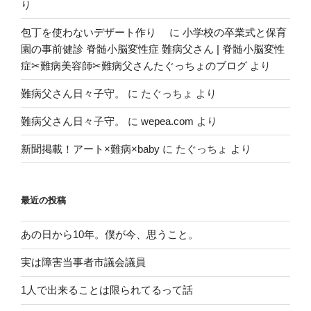
り
包丁を使わないデザート作り
に
小学校の卒業式と保育
園の事前健診 脊髄小脳変性症 難病父さん | 脊髄小脳変性
症✂︎難病美容師✂︎難病父さんたぐっちょのブログ
より
難病父さん日々子守。
に
たぐっちょ
より
難病父さん日々子守。
に
wepea.com
より
新聞掲載！アート×難病×baby
に
たぐっちょ
より
最近の投稿
あの日から10年。僕が今、思うこと。
実は障害当事者市議会議員
1人で出来ることは限られてるって話