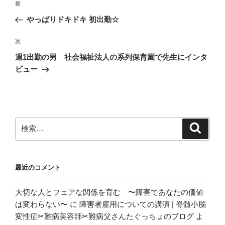
前
前
稿
の
やっぱりドキドキ 初出勤☆
ナ
投
ビ
稿
次
次
ゲ
の
週1出勤の男 社会福祉法人の系列保育園で先生にインタ
投
ー
ビュー
稿
シ
ョ
ン
検
検
索
索:
最近のコメント
大切な人とフェアな関係を育む 〜障害であなたの価値
は変わらない〜
に
障害者雇用についての講演 | 脊髄小脳
変性症✂︎難病美容師✂︎難病父さんたぐっちょのブログ
よ