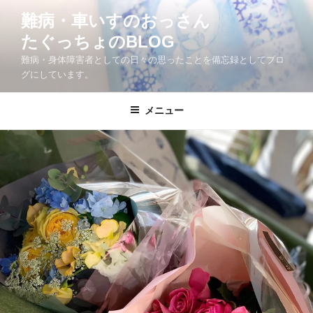
コ
難病・車いすのおっさん
ン
たぐっちょのBLOG
テ
ン
難病・身体障害者としての日々の思ったことを備忘録としてブロ
ツ
グにしています。
へ
ス
メニュー
キ
ッ
プ