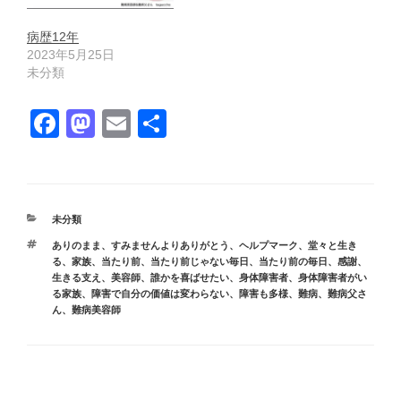
病歴12年
2023年5月25日
未分類
F
M
E
共
a
a
m
有
c
st
ail
e
o
カ
未分類
b
d
テ
タ
ありのまま
、
すみませんよりありがとう
、
ヘルプマーク
、
堂々と生き
ゴ
o
o
グ
る
、
家族
、
当たり前
、
当たり前じゃない毎日
、
当たり前の毎日
、
感謝
、
リ
生きる支え
、
美容師
、
誰かを喜ばせたい
、
身体障害者
、
身体障害者がい
ー
o
n
る家族
、
障害で自分の価値は変わらない
、
障害も多様
、
難病
、
難病父さ
ん
、
難病美容師
k
投