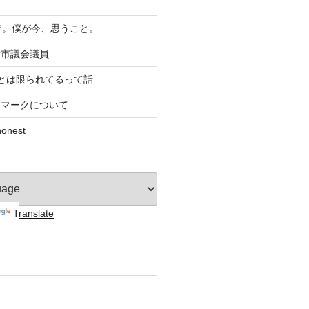
年。僕が今、思うこと。
者市議会議員
とは限られてるって話
すマークについて
nest
Translate