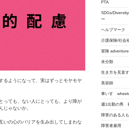
PTA
SDGs/Divers
ー
ヘルプマーク
介護保険/社会
冒険 adventu
未分類
生き方を見直
するようになって、実はずっとモヤモヤ
美容師
車いす wheelch
とっても、ない人にとっても、より障が
週1出勤の男 
んじゃないか。
障害のある人
互いの心のバリアを生み出してしまわな
障害者雇用