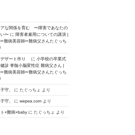
ェアな関係を育む 〜障害であなたの
ない〜
に
障害者雇用についての講演 |
✂︎難病美容師✂︎難病父さんたぐっち
り
いデザート作り
に
小学校の卒業式
健診 脊髄小脳変性症 難病父さん |
✂︎難病美容師✂︎難病父さんたぐっち
り
々子守。
に
たぐっちょ
より
々子守。
に
wepea.com
より
×難病×baby
に
たぐっちょ
より