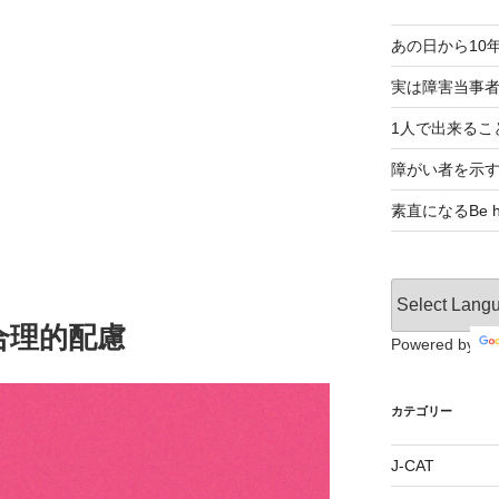
あの日から10
実は障害当事
1人で出来るこ
障がい者を示
素直になるBe ho
合理的配慮
Powered by
カテゴリー
J-CAT