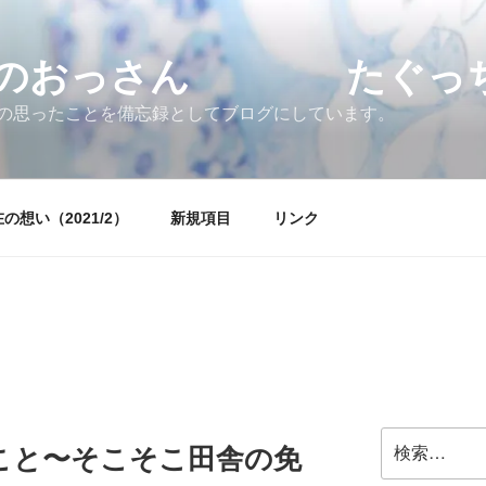
すのおっさん たぐっちょ
の思ったことを備忘録としてブログにしています。
の想い（2021/2）
新規項目
リンク
検
こと〜そこそこ田舎の免
索: