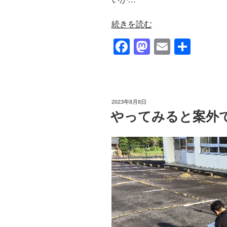
“障
続きを読む
が
F
M
E
共
い
a
a
m
有
者
に
c
st
ail
対
e
o
す
投
2023年8月8日
b
d
る
稿
やってみると案外
日:
合
o
o
理
o
n
的
k
配
慮”
の