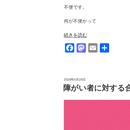
不便です。
何が不便かって
“や
続きを読む
っ
F
M
E
共
て
a
a
m
有
み
て
c
st
ail
感
e
o
じ
投
2024年4月24日
b
d
た
稿
障がい者に対する
日:
こ
o
o
と〜
o
n
そ
k
こ
そ
こ