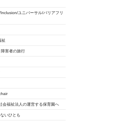
ity/Inclusion/ユニバーサル/バリアフリ
福祉
re 障害者の旅行
す
air
社会福祉法人の運営する保育園へ
もないひとも