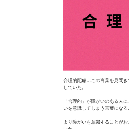
田
舎
の
免
許
返
納〜”
の
合理的配慮…この言葉を見聞き
していた。
「合理的」が障がいのある人に
いを意識してしまう言葉になる
より障がいを意識することがお
いか…