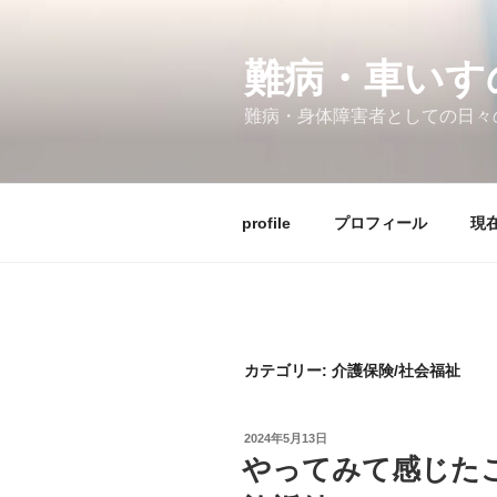
コ
ン
テ
難病・車い
ン
難病・身体障害者としての日々
ツ
へ
ス
キ
profile
プロフィール
現在
ッ
プ
カテゴリー:
介護保険/社会福祉
投
2024年5月13日
稿
やってみて感じた
日: