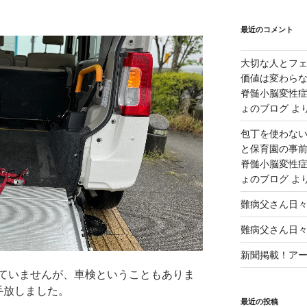
最近のコメント
大切な人とフ
価値は変わら
脊髄小脳変性症
ょのブログ
よ
包丁を使わな
と保育園の事前
脊髄小脳変性症
ょのブログ
よ
難病父さん日
難病父さん日
新聞掲載！アート
ていませんが、車検ということもありま
手放しました。
最近の投稿