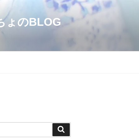
のBLOG
検
索