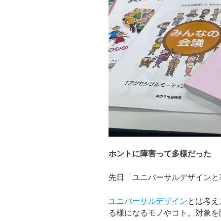
k
ホントに障害って多様だった
先日「ユニバーサルデザインと
ユニバーサルデザイン
とは考え
る様になるモノやコト。対象を