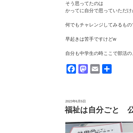
そう思ってたのは
かってに自分で思っていただけ
何でもチャレンジしてみるもの
早起きは苦手ですけどw
自分も中学生の時ここで部活の
F
M
E
共
a
a
m
有
c
st
ail
e
o
投
2023年6月5日
b
d
稿
福祉は自分ごと 
日:
o
o
o
n