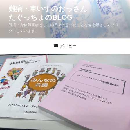
コ
難病・車いすのおっさん
ン
たぐっちょのBLOG
テ
ン
難病・身体障害者としての日々の思ったことを備忘録としてブロ
ツ
グにしています。
へ
ス
メニュー
キ
ッ
プ