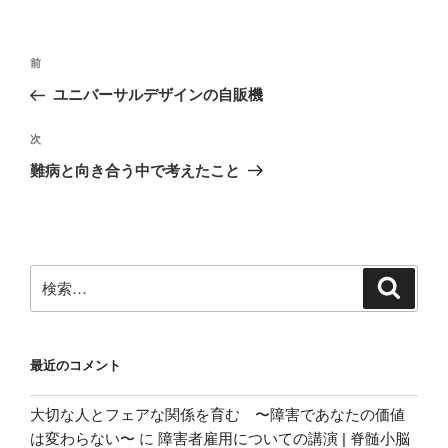
投
前
前
稿
の
ユニバーサルデザインの自販機
ナ
投
ビ
稿
次
次
ゲ
の
難病と向き合う中で考えたこと
投
ー
稿
シ
ョ
ン
検
検
索
索:
最近のコメント
大切な人とフェアな関係を育む 〜障害であなたの価値
は変わらない〜
に
障害者雇用についての講演 | 脊髄小脳