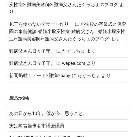
変性症✂︎難病美容師✂︎難病父さんたぐっちょのブログ
よ
り
包丁を使わないデザート作り
に
小学校の卒業式と保育
園の事前健診 脊髄小脳変性症 難病父さん | 脊髄小脳変性
症✂︎難病美容師✂︎難病父さんたぐっちょのブログ
より
難病父さん日々子守。
に
たぐっちょ
より
難病父さん日々子守。
に
wepea.com
より
新聞掲載！アート×難病×baby
に
たぐっちょ
より
最近の投稿
あの日から10年。僕が今、思うこと。
実は障害当事者市議会議員