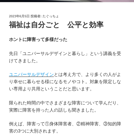
投
2023年6月5日
投稿者:
たぐっちょ
稿
福祉は自分ごと 公平と効率
日:
ホントに障害って多様だった
先日「ユニバーサルデザインと暮らし」という講義を受
けてきました。
ユニバーサルデザイン
とは考え方で、より多くの人がよ
り幸せに暮らせる様になるモノやコト。対象を限定しな
い専用より共用ということだと思います。
限られた時間の中でさまざまな障害について学んだり、
実際に障害を持った人の話しも聞きました。
例えば、障害って①身体障害者、②精神障害、③知的障
害の3つに大別されます。