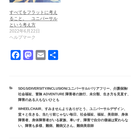
すべてをフラットに考え
ること。 ユニバーサル
という考え方
2022年6月22日
ヘルプマーク
F
M
E
共
a
a
m
有
c
st
ail
e
o
カ
SDGS/DIVERSITY/INCLUSION/ユニバーサル/バリアフリー
、
介護保険/
b
d
テ
社会福祉
、
冒険 ADVENTURE 障害者の旅行
、
未分類
、
生き方を見直す
、
ゴ
障害のある人もないひとも
o
o
リ
タ
WHEELCHAIR
、
すみませんよりありがとう
、
ユニバーサルデザイン
、
ー
o
n
グ
堂々と生きる
、
当たり前じゃない毎日
、
社会福祉
、
福祉
、
美容師
、
身体
障害者
、
身体障害者がいる家族
、
車いす
、
障害で自分の価値は変わらな
k
い
、
障害も多様
、
難病
、
難病父さん
、
難病美容師