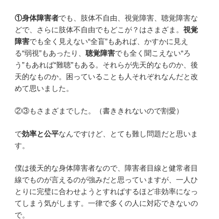
①身体障害者
でも、肢体不自由、視覚障害、聴覚障害な
どで、さらに肢体不自由でもどこが？はさまざま。
視覚
障害
でも全く見えない“全盲”もあれば、かすかに見え
る“弱視”もあったり、
聴覚障害
でも全く聞こえない“ろ
う”もあれば“難聴”もある。それらが先天的なものか、後
天的なものか。困っていることも人それぞれなんだと改
めて思いました。
②③もさまざまでした。（書ききれないので割愛）
で
効率と公平
なんですけど、とても難し問題だと思いま
す。
僕は後天的な身体障害者なので、障害者目線と健常者目
線でものが言えるのが強みだと思っていますが、一人ひ
とりに完璧に合わせようとすればするほど非効率になっ
てしまう気がします。一律で多くの人に対応できないの
で。