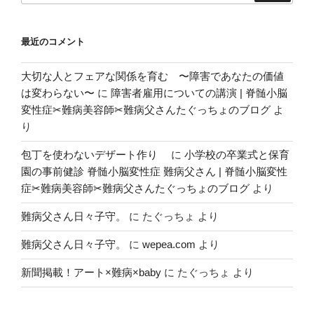
ョ
ン
最近のコメント
大切な人とフェアな関係を育む 〜障害であなたの価値
は変わらない〜
に
障害者雇用についての講演 | 脊髄小脳
変性症✂︎難病美容師✂︎難病父さんたぐっちょのブログ
よ
り
包丁を使わないデザート作り
に
小学校の卒業式と保育
園の事前健診 脊髄小脳変性症 難病父さん | 脊髄小脳変性
症✂︎難病美容師✂︎難病父さんたぐっちょのブログ
より
難病父さん日々子守。
に
たぐっちょ
より
難病父さん日々子守。
に
wepea.com
より
新聞掲載！アート×難病×baby
に
たぐっちょ
より