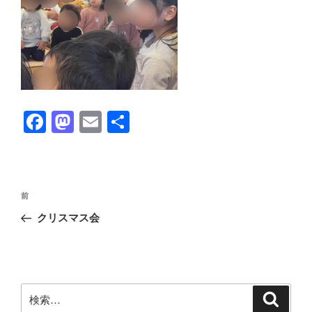
F
M
E
共
a
a
m
有
c
st
ail
e
o
投
前
前
b
d
稿
の
クリスマス会
ナ
o
o
投
ビ
稿
o
n
ゲ
k
ー
検
検
シ
索
索: