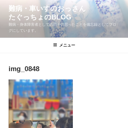
コ
難病・車いすのおっさん
ン
たぐっちょのBLOG
テ
ン
難病・身体障害者としての日々の思ったことを備忘録としてブロ
ツ
グにしています。
へ
ス
メニュー
キ
ッ
プ
img_0848