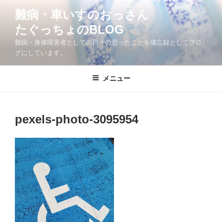
コ
難病・車いすのおっさん
ン
たぐっちょのBLOG
テ
ン
難病・身体障害者としての日々の思ったことを備忘録としてブロ
ツ
グにしています。
へ
ス
メニュー
キ
ッ
プ
pexels-photo-3095954