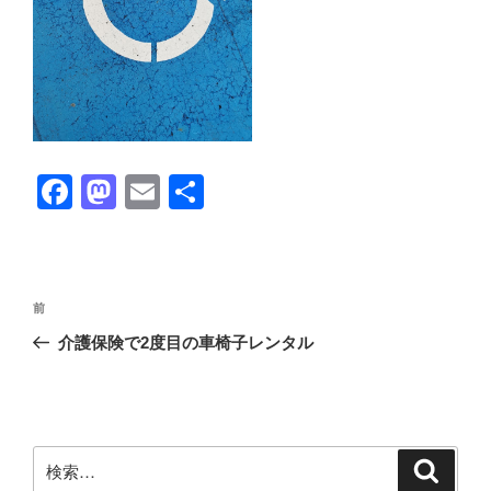
F
M
E
共
a
a
m
有
c
st
ail
e
o
投
前
前
b
d
稿
の
介護保険で2度目の車椅子レンタル
ナ
o
o
投
ビ
稿
o
n
ゲ
k
ー
検
検
シ
索
索: