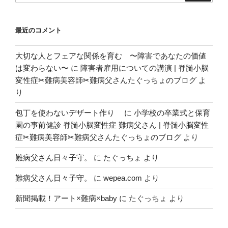
ョ
ン
最近のコメント
大切な人とフェアな関係を育む 〜障害であなたの価値
は変わらない〜
に
障害者雇用についての講演 | 脊髄小脳
変性症✂︎難病美容師✂︎難病父さんたぐっちょのブログ
よ
り
包丁を使わないデザート作り
に
小学校の卒業式と保育
園の事前健診 脊髄小脳変性症 難病父さん | 脊髄小脳変性
症✂︎難病美容師✂︎難病父さんたぐっちょのブログ
より
難病父さん日々子守。
に
たぐっちょ
より
難病父さん日々子守。
に
wepea.com
より
新聞掲載！アート×難病×baby
に
たぐっちょ
より