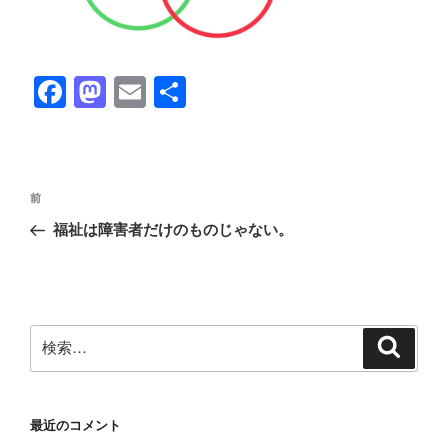
F
M
E
共
a
a
m
有
c
st
ail
e
o
投
前
前
b
d
稿
の
福祉は障害者だけのものじゃない。
ナ
o
o
投
ビ
稿
o
n
ゲ
k
ー
検
検
シ
索
索:
ョ
ン
最近のコメント