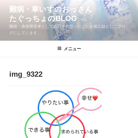
コ
難病・車いすのおっさん
ン
たぐっちょのBLOG
テ
ン
難病・身体障害者としての日々の思ったことを備忘録としてブロ
ツ
グにしています。
へ
ス
メニュー
キ
ッ
プ
img_9322