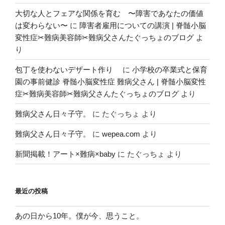
大切な人とフェアな関係を育む 〜障害であなたの価値
は変わらない〜
に
障害者雇用についての講演 | 脊髄小脳
変性症✂︎難病美容師✂︎難病父さんたぐっちょのブログ
よ
り
包丁を使わないデザート作り
に
小学校の卒業式と保育
園の事前健診 脊髄小脳変性症 難病父さん | 脊髄小脳変性
症✂︎難病美容師✂︎難病父さんたぐっちょのブログ
より
難病父さん日々子守。
に
たぐっちょ
より
難病父さん日々子守。
に
wepea.com
より
新聞掲載！アート×難病×baby
に
たぐっちょ
より
最近の投稿
あの日から10年。僕が今、思うこと。