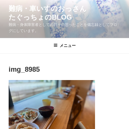
コ
難病・車いすのおっさん
ン
たぐっちょのBLOG
テ
ン
難病・身体障害者としての日々の思ったことを備忘録としてブロ
ツ
グにしています。
へ
ス
メニュー
キ
ッ
プ
img_8985