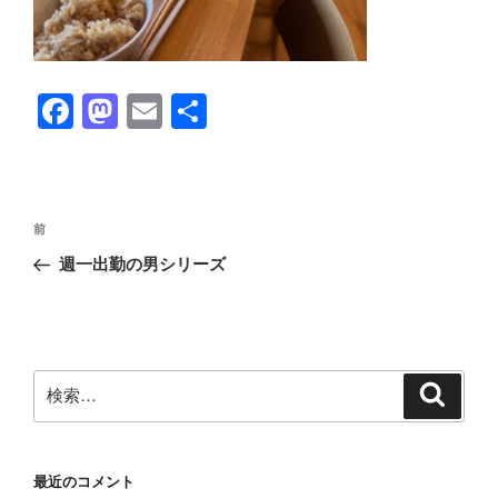
F
M
E
共
a
a
m
有
c
st
ail
e
o
投
前
前
b
d
稿
の
週一出勤の男シリーズ
ナ
o
o
投
ビ
稿
o
n
ゲ
k
ー
検
検
シ
索
索:
ョ
ン
最近のコメント