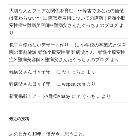
大切な人とフェアな関係を育む 〜障害であなたの価値
は変わらない〜
に
障害者雇用についての講演 | 脊髄小脳
変性症✂︎難病美容師✂︎難病父さんたぐっちょのブログ
よ
り
包丁を使わないデザート作り
に
小学校の卒業式と保育
園の事前健診 脊髄小脳変性症 難病父さん | 脊髄小脳変性
症✂︎難病美容師✂︎難病父さんたぐっちょのブログ
より
難病父さん日々子守。
に
たぐっちょ
より
難病父さん日々子守。
に
wepea.com
より
新聞掲載！アート×難病×baby
に
たぐっちょ
より
最近の投稿
あの日から10年。僕が今、思うこと。