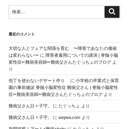
シ
検
検
ョ
索
索:
ン
最近のコメント
大切な人とフェアな関係を育む 〜障害であなたの価値
は変わらない〜
に
障害者雇用についての講演 | 脊髄小脳
変性症✂︎難病美容師✂︎難病父さんたぐっちょのブログ
よ
り
包丁を使わないデザート作り
に
小学校の卒業式と保育
園の事前健診 脊髄小脳変性症 難病父さん | 脊髄小脳変性
症✂︎難病美容師✂︎難病父さんたぐっちょのブログ
より
難病父さん日々子守。
に
たぐっちょ
より
難病父さん日々子守。
に
wepea.com
より
新聞掲載！アート×難病×baby
に
たぐっちょ
より