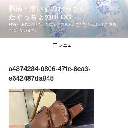
コ
難病・車いすのおっさん
ン
たぐっちょのBLOG
テ
ン
難病・身体障害者としての日々の思ったことを備忘録としてブロ
ツ
グにしています。
へ
ス
メニュー
キ
ッ
プ
a4874284-0806-47fe-8ea3-
e642487da845