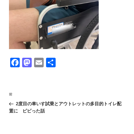
F
M
E
共
a
a
m
有
c
st
ail
e
o
投
前
前
b
d
稿
の
2度目の車いす試乗とアウトレットの多目的トイレ配
ナ
o
o
投
置に ビビった話
ビ
稿
o
n
ゲ
k
ー