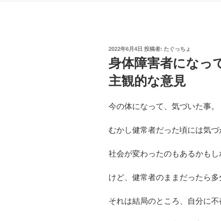
投
2022年6月4日
投稿者:
たぐっちょ
稿
身体障害者になっ
日:
主観的な意見
今の体になって、気づいた事。
むかし健常者だった頃には気づ
社会が変わったのもあるかもし
けど、健常者のままだったら多
それは結局のところ、自分に不