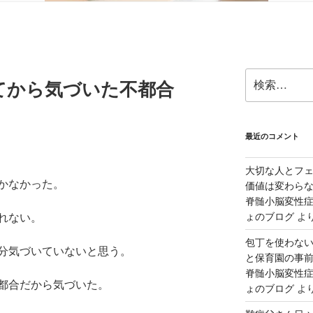
検
てから気づいた不都合
索:
最近のコメント
大切な人とフ
かなかった。
価値は変わら
脊髄小脳変性症
ょのブログ
よ
れない。
包丁を使わな
分気づいていないと思う。
と保育園の事前
脊髄小脳変性症
都合だから気づいた。
ょのブログ
よ