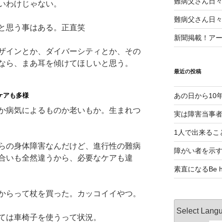
難病父さん日
いわけじゃない。
難病父さん日
と思う事はある。正直笑
新聞掲載！アート
ザインとか、ダイバーシティとか、その
なら、まあ耳を傾けてほしいと思う。
最近の投稿
ケアも多様
あの日から10
か病気によるものか老いもか。生まれつ
実は障害当事
1人で出来るこ
らの身体障害なんだけど、進行性の難病
障がい者を示
合いも全然違うから、必要なケアも違
素直になるBe ho
からって杖を買った。カッコイイやつ。
ては車椅子を使うって状況。