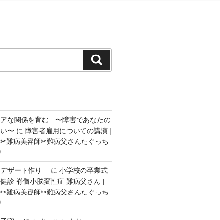
検
索
ェアな関係を育む 〜障害であなたの
ない〜
に
障害者雇用についての講演 |
✂︎難病美容師✂︎難病父さんたぐっち
り
いデザート作り
に
小学校の卒業式
健診 脊髄小脳変性症 難病父さん |
✂︎難病美容師✂︎難病父さんたぐっち
り