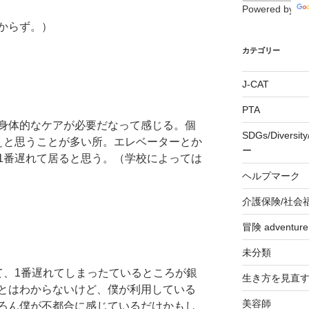
Powered by
からず。）
カテゴリー
J-CAT
PTA
身体的なケアが必要だなって感じる。個
SDGs/Divers
ぇと思うことが多い所。エレベーターとか
ー
1番遅れて居ると思う。（学校によっては
ヘルプマーク
介護保険/社会
冒険 adventu
未分類
て、1番遅れてしまったているところが銀
生き方を見直
とはわからないけど、僕が利用している
美容師
ろん僕が不都合に感じているだけかもし