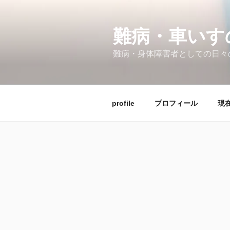
コ
ン
テ
難病・車い
ン
難病・身体障害者としての日々
ツ
へ
ス
キ
profile
プロフィール
現在
ッ
プ