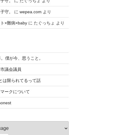
々子守。
に
たぐっちょ
より
々子守。
に
wepea.com
より
×難病×baby
に
たぐっちょ
より
年。僕が今、思うこと。
者市議会議員
とは限られてるって話
すマークについて
nest