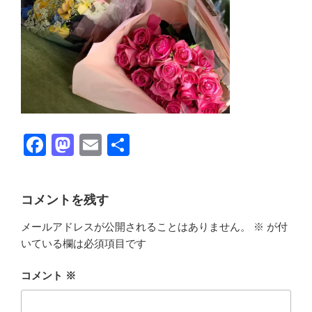
F
M
E
共
a
a
m
有
c
st
ail
コメントを残す
e
o
メールアドレスが公開されることはありません。
※
が付
b
d
いている欄は必須項目です
o
o
o
n
コメント
※
k