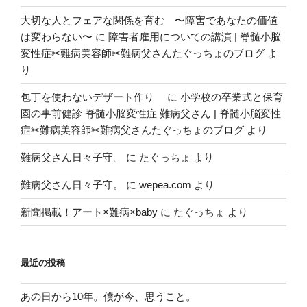
大切な人とフェアな関係を育む 〜障害であなたの価値
は変わらない〜
に
障害者雇用についての講演 | 脊髄小脳
変性症✂︎難病美容師✂︎難病父さんたぐっちょのブログ
よ
り
包丁を使わないデザート作り
に
小学校の卒業式と保育
園の事前健診 脊髄小脳変性症 難病父さん | 脊髄小脳変性
症✂︎難病美容師✂︎難病父さんたぐっちょのブログ
より
難病父さん日々子守。
に
たぐっちょ
より
難病父さん日々子守。
に
wepea.com
より
新聞掲載！アート×難病×baby
に
たぐっちょ
より
最近の投稿
あの日から10年。僕が今、思うこと。