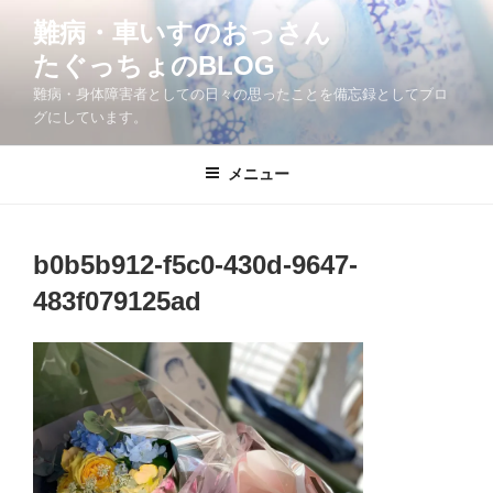
コ
難病・車いすのおっさん
ン
たぐっちょのBLOG
テ
ン
難病・身体障害者としての日々の思ったことを備忘録としてブロ
ツ
グにしています。
へ
ス
メニュー
キ
ッ
プ
b0b5b912-f5c0-430d-9647-
483f079125ad