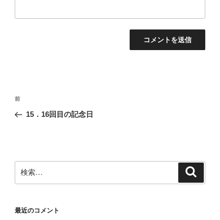
投
前
前
稿
の
15．16回目の記念日
ナ
投
ビ
稿
ゲ
ー
検
検
シ
索
索:
ョ
ン
最近のコメント