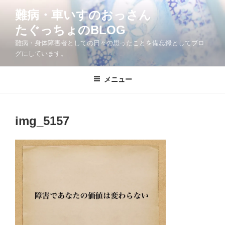
コ
難病・車いすのおっさん
ン
たぐっちょのBLOG
テ
ン
難病・身体障害者としての日々の思ったことを備忘録としてブロ
ツ
グにしています。
へ
ス
メニュー
キ
ッ
プ
img_5157