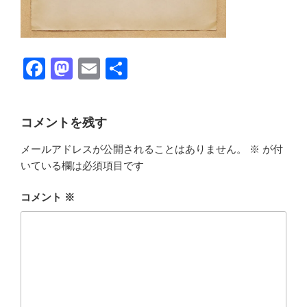
F
M
E
共
a
a
m
有
c
st
ail
コメントを残す
e
o
メールアドレスが公開されることはありません。
※
が付
b
d
いている欄は必須項目です
o
o
o
n
コメント
※
k