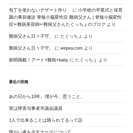
包丁を使わないデザート作り
に
小学校の卒業式と保育
園の事前健診 脊髄小脳変性症 難病父さん | 脊髄小脳変性
症✂︎難病美容師✂︎難病父さんたぐっちょのブログ
より
難病父さん日々子守。
に
たぐっちょ
より
難病父さん日々子守。
に
wepea.com
より
新聞掲載！アート×難病×baby
に
たぐっちょ
より
最近の投稿
あの日から10年。僕が今、思うこと。
実は障害当事者市議会議員
1人で出来ることは限られてるって話
障がい者を示すマークについて