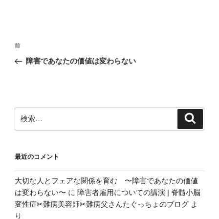
投
前
前
稿
の
障害であなたの価値は変わらない
ナ
投
ビ
稿
ゲ
ー
検
検
シ
索
索:
ョ
ン
最近のコメント
大切な人とフェアな関係を育む 〜障害であなたの価値
は変わらない〜
に
障害者雇用についての講演 | 脊髄小脳
変性症✂︎難病美容師✂︎難病父さんたぐっちょのブログ
よ
り