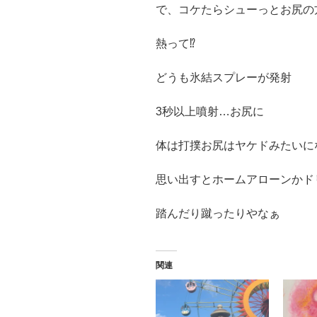
で、コケたらシューっとお尻の
熱って⁉︎
どうも氷結スプレーが発射
3秒以上噴射…お尻に
体は打撲お尻はヤケドみたいに
思い出すとホームアローンかド
踏んだり蹴ったりやなぁ
関連