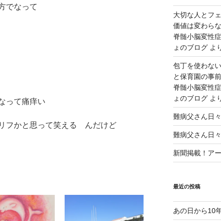
方でなって
大切な人とフ
価値は変わら
脊髄小脳変性症
ょのブログ
よ
包丁を使わな
と保育園の事前
脊髄小脳変性症
ょのブログ
よ
なって痛痒い
難病父さん日
リフかと思って笑える んだけど
難病父さん日
新聞掲載！アート
最近の投稿
あの日から10