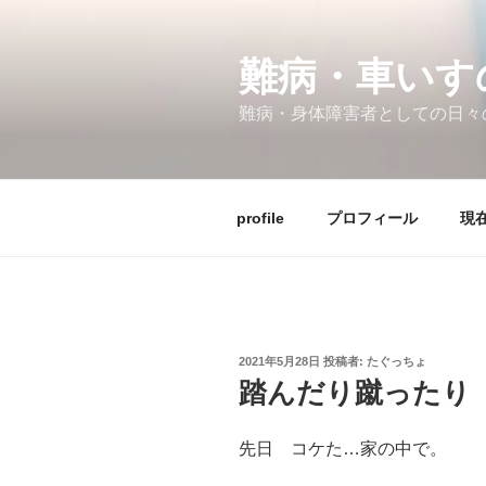
コ
ン
テ
難病・車い
ン
難病・身体障害者としての日々
ツ
へ
ス
キ
profile
プロフィール
現在
ッ
プ
投
2021年5月28日
投稿者:
たぐっちょ
稿
踏んだり蹴ったり
日:
先日 コケた…家の中で。