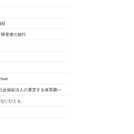
福祉
re 障害者の旅行
す
air
社会福祉法人の運営する保育園へ
もないひとも