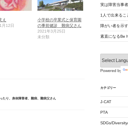
実は障害当事
1人で出来るこ
支え
小学校の卒業式と保育園
年1月12日
の事前健診 難病父さん
障がい者を示
2021年3月25日
素直になるBe ho
未分類
Powered by
カテゴリー
ったり
、
身体障害者
、
難病
、
難病父さん
J-CAT
PTA
SDGs/Divers