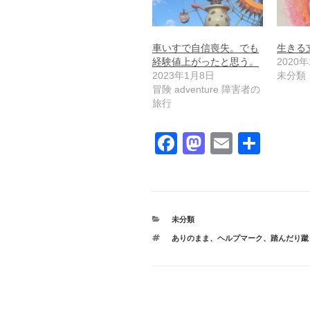
車いすで自信喪失。でも
生きる
経験値上がったと思う。
2020
2023年1月8日
未分類
冒険 adventure 障害者の
旅行
F
M
E
共
a
a
m
有
c
st
ail
e
o
カ
未分類
b
d
テ
タ
ありのまま
、
ヘルプマーク
、
踏んだり蹴
ゴ
o
o
グ
リ
ー
o
n
k