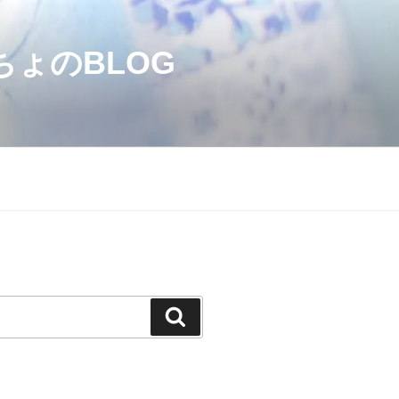
のBLOG
検
索