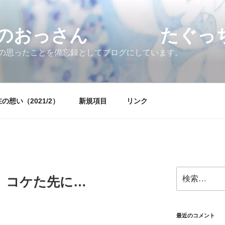
すのおっさん たぐっちょ
の思ったことを備忘録としてブログにしています。
の想い（2021/2）
新規項目
リンク
検
 コケた先に…
索:
最近のコメント