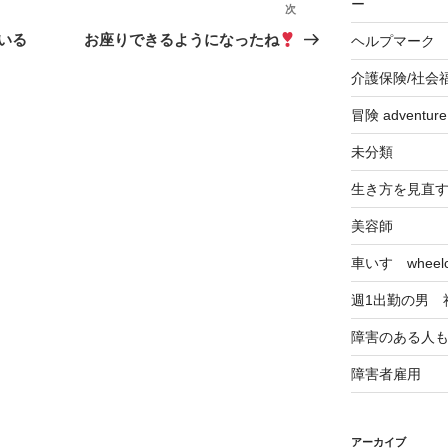
ー
次
次
の
いる
お座りできるようになったね
ヘルプマーク
投
介護保険/社会
稿
冒険 adventu
未分類
生き方を見直
美容師
車いす wheelch
週1出勤の男 
障害のある人
障害者雇用
アーカイブ