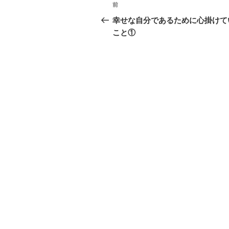
投
前
前
稿
の
幸せな自分であるために心掛けて
投
こと①
ナ
稿
ビ
ゲ
ー
シ
ョ
ン