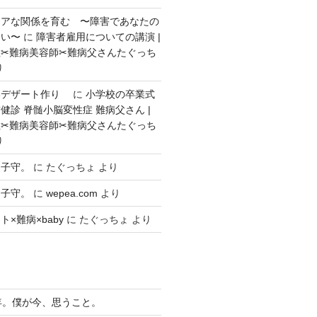
ェアな関係を育む 〜障害であなたの
ない〜
に
障害者雇用についての講演 |
✂︎難病美容師✂︎難病父さんたぐっち
り
いデザート作り
に
小学校の卒業式
健診 脊髄小脳変性症 難病父さん |
✂︎難病美容師✂︎難病父さんたぐっち
り
々子守。
に
たぐっちょ
より
々子守。
に
wepea.com
より
×難病×baby
に
たぐっちょ
より
年。僕が今、思うこと。