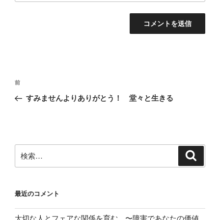
投
前
前
稿
の
すみませんよりありがとう！ 堂々と生きる
ナ
投
ビ
稿
ゲ
ー
検
検
シ
索
索:
ョ
ン
最近のコメント
大切な人とフェアな関係を育む 〜障害であなたの価値