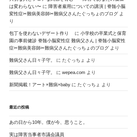
は変わらない〜
に
障害者雇用についての講演 | 脊髄小脳
変性症✂︎難病美容師✂︎難病父さんたぐっちょのブログ
よ
り
包丁を使わないデザート作り
に
小学校の卒業式と保育
園の事前健診 脊髄小脳変性症 難病父さん | 脊髄小脳変性
症✂︎難病美容師✂︎難病父さんたぐっちょのブログ
より
難病父さん日々子守。
に
たぐっちょ
より
難病父さん日々子守。
に
wepea.com
より
新聞掲載！アート×難病×baby
に
たぐっちょ
より
最近の投稿
あの日から10年。僕が今、思うこと。
実は障害当事者市議会議員