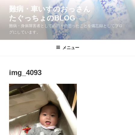
コ
難病・車いすのおっさん
ン
たぐっちょのBLOG
テ
ン
難病・身体障害者としての日々の思ったことを備忘録としてブロ
ツ
グにしています。
へ
ス
メニュー
キ
ッ
プ
img_4093