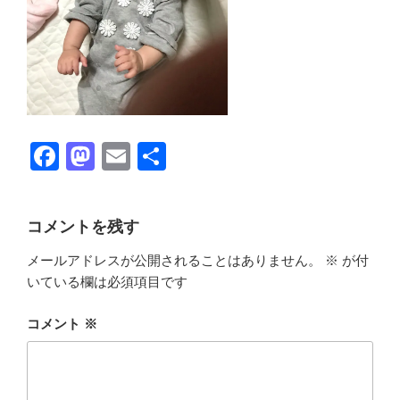
F
M
E
共
a
a
m
有
c
st
ail
コメントを残す
e
o
メールアドレスが公開されることはありません。
※
が付
b
d
いている欄は必須項目です
o
o
o
n
コメント
※
k