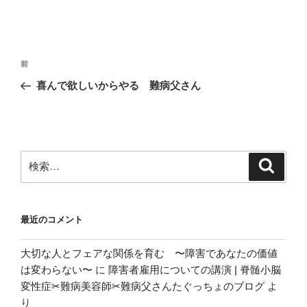
投
前
前
稿
の
喜んで欲しいからやる 難病父さん
ナ
投
ビ
稿
ゲ
ー
検
検
シ
索
索:
ョ
ン
最近のコメント
大切な人とフェアな関係を育む 〜障害であなたの価値
は変わらない〜
に
障害者雇用についての講演 | 脊髄小脳
変性症✂︎難病美容師✂︎難病父さんたぐっちょのブログ
よ
り