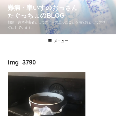
コ
難病・車いすのおっさん
ン
たぐっちょのBLOG
テ
ン
難病・身体障害者としての日々の思ったことを備忘録としてブロ
ツ
グにしています。
へ
ス
メニュー
キ
ッ
プ
img_3790