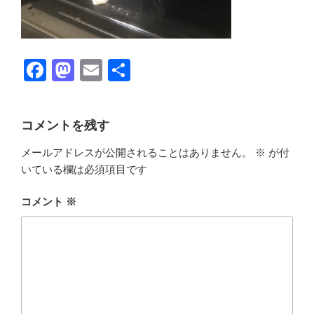
F
M
E
共
a
a
m
有
c
st
ail
コメントを残す
e
o
メールアドレスが公開されることはありません。
※
が付
b
d
いている欄は必須項目です
o
o
o
n
コメント
※
k