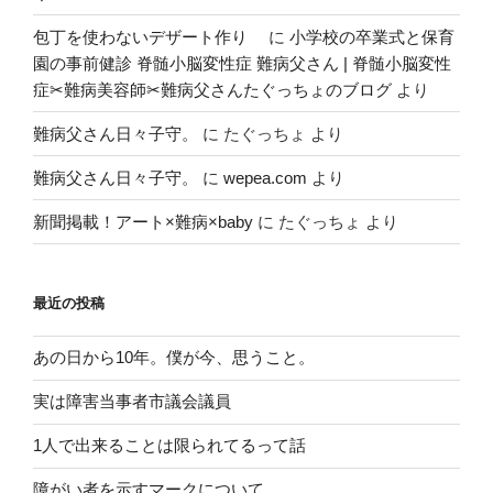
包丁を使わないデザート作り
に
小学校の卒業式と保育
園の事前健診 脊髄小脳変性症 難病父さん | 脊髄小脳変性
症✂︎難病美容師✂︎難病父さんたぐっちょのブログ
より
難病父さん日々子守。
に
たぐっちょ
より
難病父さん日々子守。
に
wepea.com
より
新聞掲載！アート×難病×baby
に
たぐっちょ
より
最近の投稿
あの日から10年。僕が今、思うこと。
実は障害当事者市議会議員
1人で出来ることは限られてるって話
障がい者を示すマークについて