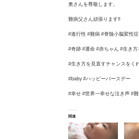
奥さんを尊敬します。
難病父さん頑張ります‼︎
#進行性 #難病 #脊髄小脳変性症
#奇跡 #運命 #赤ちゃん #生き
#生き方を見直すチャンスをく
#baby #ハッピーバースデー
#幸せ #世界一幸せな泣き声 #
関連