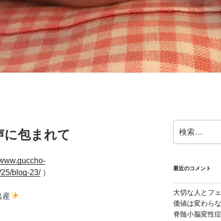
検
声に包まれて
索:
//www.guccho-
最近のコメント
/25/blog-23/
）
大切な人とフ
出産
価値は変わら
脊髄小脳変性症