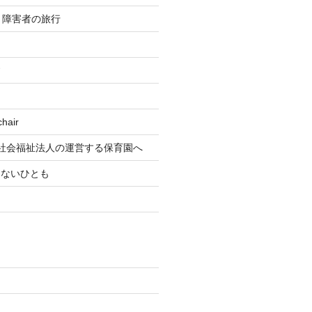
re 障害者の旅行
す
air
社会福祉法人の運営する保育園へ
もないひとも