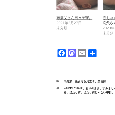
難病父さん日々子守。
赤ちゃ
2021年2月27日
病父さ
未分類
2020年
未分類
F
M
E
共
a
a
m
有
c
st
ail
e
o
カ
未分類
、
生き方を見直す
、
美容師
b
d
テ
タ
WHEELCHAIR
、
ありのまま
、
すみませ
ゴ
o
o
グ
せ
、
当たり前
、
当たり前じゃない毎日
、
リ
ー
o
n
k