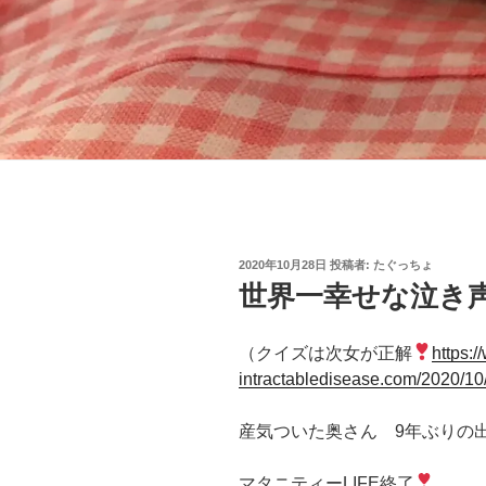
投
2020年10月28日
投稿者:
たぐっちょ
稿
世界一幸せな泣き
日:
（クイズは次女が正解
https:
intractabledisease.com/2020/10
産気ついた奥さん 9年ぶりの
マタニティーLIFE終了