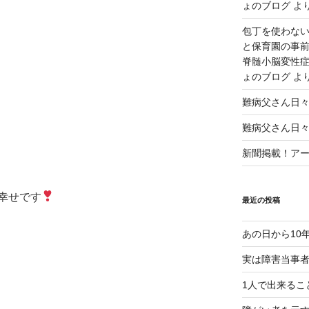
ょのブログ
よ
包丁を使わな
と保育園の事前
脊髄小脳変性症
ょのブログ
よ
難病父さん日
難病父さん日
新聞掲載！アート
幸せです
最近の投稿
あの日から10
実は障害当事
1人で出来るこ