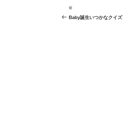
投
前
前
稿
の
Baby誕生いつかなクイズ
投
ナ
稿
ビ
ゲ
ー
シ
ョ
ン