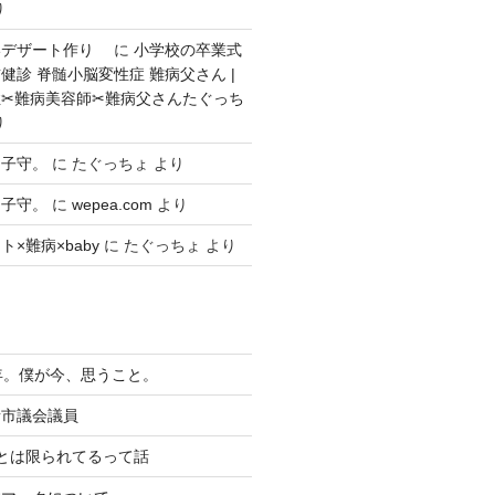
り
いデザート作り
に
小学校の卒業式
健診 脊髄小脳変性症 難病父さん |
✂︎難病美容師✂︎難病父さんたぐっち
り
々子守。
に
たぐっちょ
より
々子守。
に
wepea.com
より
×難病×baby
に
たぐっちょ
より
年。僕が今、思うこと。
者市議会議員
とは限られてるって話