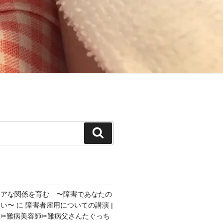
検
索
ェアな関係を育む 〜障害であなたの
ない〜
に
障害者雇用についての講演 |
✂︎難病美容師✂︎難病父さんたぐっち