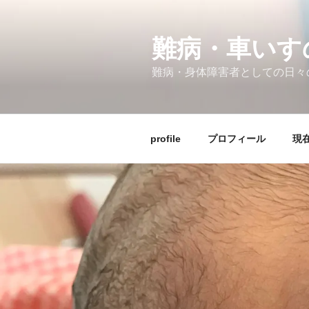
コ
ン
テ
難病・車い
ン
難病・身体障害者としての日々
ツ
へ
ス
キ
profile
プロフィール
現在
ッ
プ