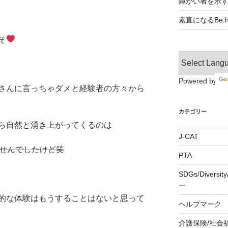
障がい者を示
素直になるBe ho
そ
Powered by
さんに言っちゃダメと経験者の方々から
カテゴリー
たら自然と湧き上がってくるのは
J-CAT
せんでしたけど笑
PTA
SDGs/Divers
ー
的な体験はもうすることはないと思って
ヘルプマーク
介護保険/社会