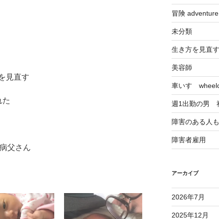
冒険 adventu
未分類
生き方を見直
美容師
方を見直す
車いす wheelch
れた
週1出勤の男 
障害のある人
障害者雇用
難病父さん
アーカイブ
2026年7月
2025年12月