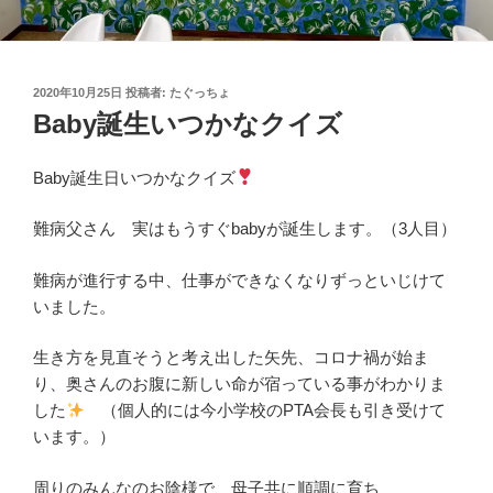
投
2020年10月25日
投稿者:
たぐっちょ
稿
Baby誕生いつかなクイズ
日:
Baby誕生日いつかなクイズ
難病父さん 実はもうすぐbabyが誕生します。（3人目）
難病が進行する中、仕事ができなくなりずっといじけて
いました。
生き方を見直そうと考え出した矢先、コロナ禍が始ま
り、奥さんのお腹に新しい命が宿っている事がわかりま
した
（個人的には今小学校のPTA会長も引き受けて
います。）
周りのみんなのお陰様で、母子共に順調に育ち