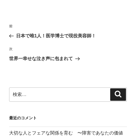
投
前
前
稿
の
日本で唯1人！医学博士で現役美容師！
ナ
投
ビ
稿
次
次
ゲ
の
世界一幸せな泣き声に包まれて
投
ー
稿
シ
ョ
ン
検
検
索
索:
最近のコメント
大切な人とフェアな関係を育む 〜障害であなたの価値