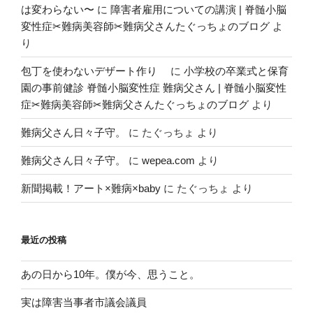
は変わらない〜
に
障害者雇用についての講演 | 脊髄小脳
変性症✂︎難病美容師✂︎難病父さんたぐっちょのブログ
よ
り
包丁を使わないデザート作り
に
小学校の卒業式と保育
園の事前健診 脊髄小脳変性症 難病父さん | 脊髄小脳変性
症✂︎難病美容師✂︎難病父さんたぐっちょのブログ
より
難病父さん日々子守。
に
たぐっちょ
より
難病父さん日々子守。
に
wepea.com
より
新聞掲載！アート×難病×baby
に
たぐっちょ
より
最近の投稿
あの日から10年。僕が今、思うこと。
実は障害当事者市議会議員