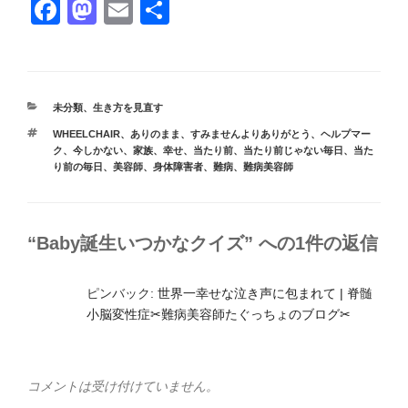
F
M
E
共
a
a
m
有
c
st
ail
e
o
カ
未分類
、
生き方を見直す
b
d
テ
タ
WHEELCHAIR
、
ありのまま
、
すみませんよりありがとう
、
ヘルプマー
ゴ
o
o
グ
ク
、
今しかない
、
家族
、
幸せ
、
当たり前
、
当たり前じゃない毎日
、
当た
リ
り前の毎日
、
美容師
、
身体障害者
、
難病
、
難病美容師
ー
o
n
k
“Baby誕生いつかなクイズ” への1件の返信
ピンバック:
世界一幸せな泣き声に包まれて | 脊髄
小脳変性症✂︎難病美容師たぐっちょのブログ✂︎
コメントは受け付けていません。