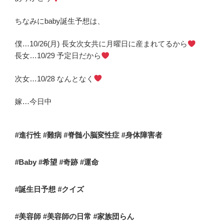
ちなみにbaby誕生予想は、
僕…10/26(月) 長女次女共に月曜日に産まれてるから
長女…10/29 予定日だから
次女…10/28 なんとなく
嫁…今日中
#進行性 #難病 #脊髄小脳変性症 #身体障害者
#
Baby #希望 #奇跡 #運命
#
誕生日予想 #クイズ
#
美容師 #美容師の日常 #家族団らん