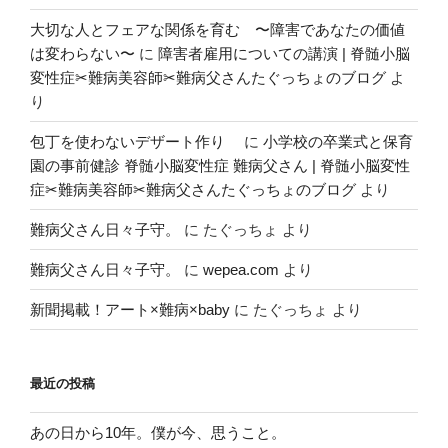
大切な人とフェアな関係を育む 〜障害であなたの価値
は変わらない〜
に
障害者雇用についての講演 | 脊髄小脳
変性症✂︎難病美容師✂︎難病父さんたぐっちょのブログ
よ
り
包丁を使わないデザート作り
に
小学校の卒業式と保育
園の事前健診 脊髄小脳変性症 難病父さん | 脊髄小脳変性
症✂︎難病美容師✂︎難病父さんたぐっちょのブログ
より
難病父さん日々子守。
に
たぐっちょ
より
難病父さん日々子守。
に
wepea.com
より
新聞掲載！アート×難病×baby
に
たぐっちょ
より
最近の投稿
あの日から10年。僕が今、思うこと。