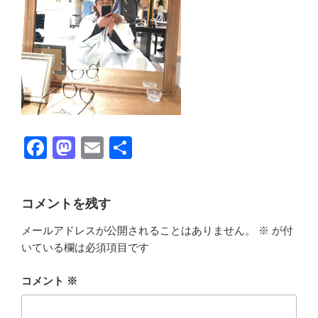
F
M
E
共
a
a
m
有
c
st
ail
コメントを残す
e
o
メールアドレスが公開されることはありません。
※
が付
b
d
いている欄は必須項目です
o
o
o
n
コメント
※
k