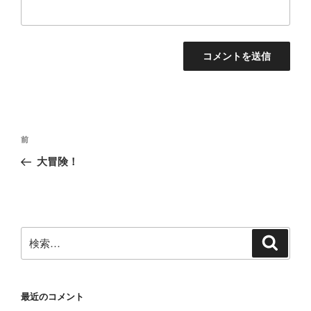
投
前
前
稿
の
大冒険！
ナ
投
ビ
稿
ゲ
ー
検
検
シ
索
索:
ョ
ン
最近のコメント