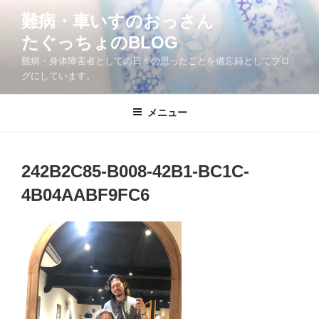
コ
難病・車いすのおっさん
ン
たぐっちょのBLOG
テ
ン
難病・身体障害者としての日々の思ったことを備忘録としてブロ
ツ
グにしています。
へ
ス
メニュー
キ
ッ
プ
242B2C85-B008-42B1-BC1C-
4B04AABF9FC6