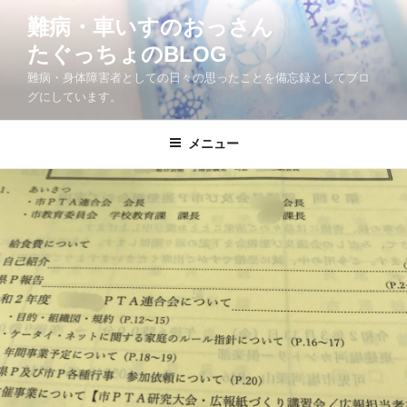
コ
難病・車いすのおっさん
ン
たぐっちょのBLOG
テ
ン
難病・身体障害者としての日々の思ったことを備忘録としてブロ
ツ
グにしています。
へ
ス
メニュー
キ
ッ
プ