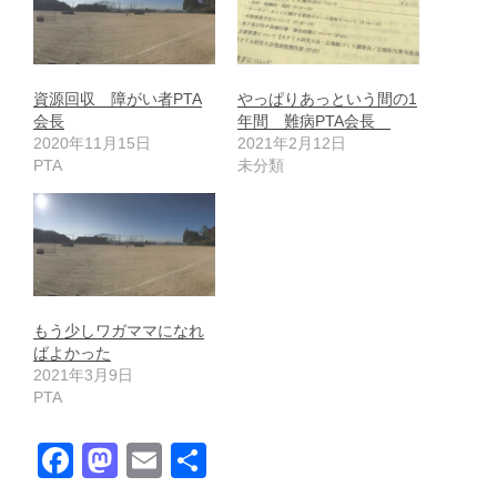
資源回収 障がい者PTA
やっぱりあっという間の1
会長
年間 難病PTA会長
2020年11月15日
2021年2月12日
PTA
未分類
もう少しワガママになれ
ばよかった
2021年3月9日
PTA
F
M
E
共
a
a
m
有