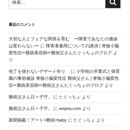
検
索
索:
最近のコメント
大切な人とフェアな関係を育む 〜障害であなたの価値
は変わらない〜
に
障害者雇用についての講演 | 脊髄小脳
変性症✂︎難病美容師✂︎難病父さんたぐっちょのブログ
よ
り
包丁を使わないデザート作り
に
小学校の卒業式と保育
園の事前健診 脊髄小脳変性症 難病父さん | 脊髄小脳変性
症✂︎難病美容師✂︎難病父さんたぐっちょのブログ
より
難病父さん日々子守。
に
たぐっちょ
より
難病父さん日々子守。
に
wepea.com
より
新聞掲載！アート×難病×baby
に
たぐっちょ
より