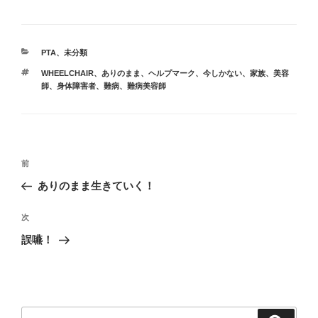
c
st
ail
e
o
カ
PTA
、
未分類
b
d
テ
タ
WHEELCHAIR
、
ありのまま
、
ヘルプマーク
、
今しかない
、
家族
、
美容
ゴ
o
o
グ
師
、
身体障害者
、
難病
、
難病美容師
リ
ー
o
n
k
投
前
前
稿
の
ありのまま生きていく！
ナ
投
ビ
稿
次
次
ゲ
の
誤嚥！
投
ー
稿
シ
ョ
ン
検