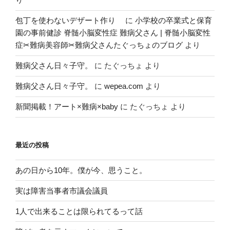
包丁を使わないデザート作り
に
小学校の卒業式と保育
園の事前健診 脊髄小脳変性症 難病父さん | 脊髄小脳変性
症✂︎難病美容師✂︎難病父さんたぐっちょのブログ
より
難病父さん日々子守。
に
たぐっちょ
より
難病父さん日々子守。
に
wepea.com
より
新聞掲載！アート×難病×baby
に
たぐっちょ
より
最近の投稿
あの日から10年。僕が今、思うこと。
実は障害当事者市議会議員
1人で出来ることは限られてるって話