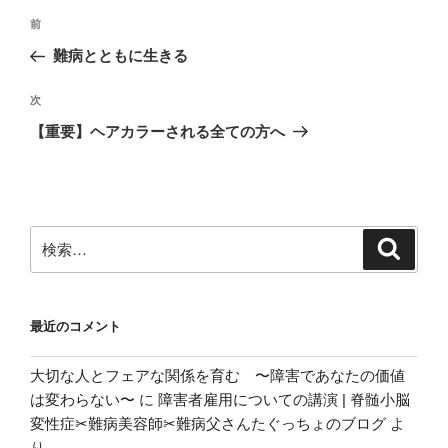
k
投
前
前
稿
の
難病とともに生きる
ナ
投
ビ
稿
次
次
ゲ
の
【重要】ヘアカラーされる全ての方へ
投
ー
稿
シ
ョ
ン
検
検
索
索:
最近のコメント
大切な人とフェアな関係を育む 〜障害であなたの価値
は変わらない〜
に
障害者雇用についての講演 | 脊髄小脳
変性症✂︎難病美容師✂︎難病父さんたぐっちょのブログ
よ
り