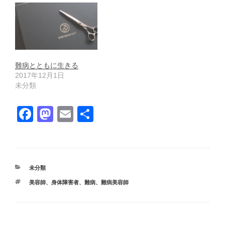
難病とともに生きる
2017年12月1日
未分類
F
M
E
共
a
a
m
有
c
st
ail
e
o
カ
未分類
b
d
テ
タ
美容師
、
身体障害者
、
難病
、
難病美容師
ゴ
o
o
グ
リ
ー
o
n