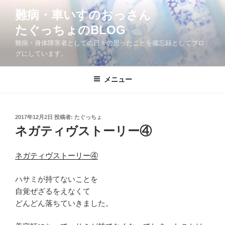
コ
難病・車いすのおっさん
ン
たぐっちょのBLOG
テ
ン
難病・身体障害者としての日々の思ったことを備忘録としてブロ
ツ
グにしています。
へ
ス
メニュー
キ
ッ
プ
投
2017年12月2日
投稿者:
たぐっちょ
稿
ネガティヴストーリー④
日:
ネガティヴストーリー④
ハサミが持てないことを
自覚ぜざるをえなくて
どんどん落ちていきました。