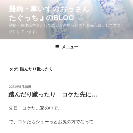
コ
難病・車いすのおっさん
ン
たぐっちょのBLOG
テ
ン
難病・身体障害者としての日々の思ったことを備忘録としてブロ
ツ
グにしています。
へ
ス
メニュー
キ
ッ
プ
タグ:
踏んだり蹴ったり
投
2021年5月28日
稿
踏んだり蹴ったり コケた先に…
日:
先日 コケた…家の中で。
で、コケたらシューっとお尻の方でなって