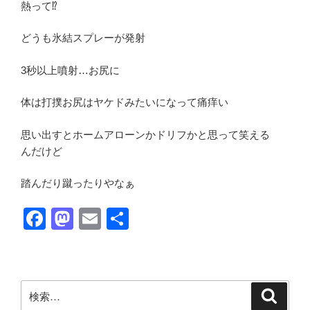
熱って⁉︎
どうも氷結スプレーが発射
3秒以上噴射…お尻に
体は打撲お尻はヤケドみたいになって痛痒い
思い出すとホームアローンかドリフかと思って笑える
んだけど
踏んだり蹴ったりやなぁ
F
M
E
共
a
a
m
有
c
st
ail
e
o
検
検
b
d
索
索: