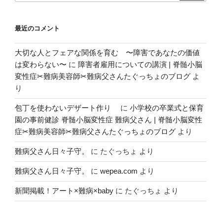
o
o
o
n
最近のコメント
k
大切な人とフェアな関係を育む 〜障害であなたの価値
は変わらない〜
に
障害者雇用についての講演 | 脊髄小脳
変性症✂︎難病美容師✂︎難病父さんたぐっちょのブログ
よ
り
包丁を使わないデザート作り
に
小学校の卒業式と保育
園の事前健診 脊髄小脳変性症 難病父さん | 脊髄小脳変性
症✂︎難病美容師✂︎難病父さんたぐっちょのブログ
より
難病父さん日々子守。
に
たぐっちょ
より
難病父さん日々子守。
に
wepea.com
より
新聞掲載！アート×難病×baby
に
たぐっちょ
より