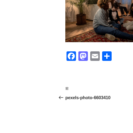
F
M
E
共
a
a
m
有
c
st
ail
e
o
投
前
前
b
d
稿
の
pexels-photo-6603410
o
o
投
ナ
o
n
稿
ビ
k
ゲ