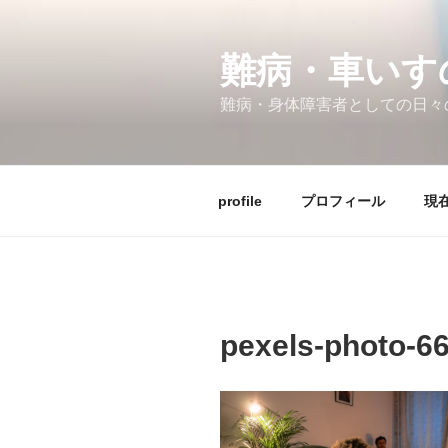
コ
ン
テ
難病・車い
ン
難病・身体障害者としての日々
ツ
へ
ス
キ
profile
プロフィール
現在
ッ
プ
pexels-photo-6