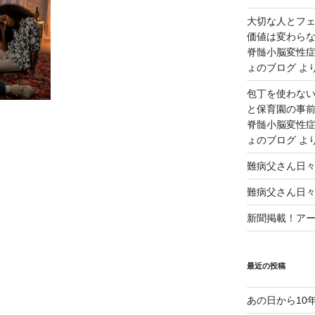
大切な人とフ
価値は変わら
脊髄小脳変性症
ょのブログ
よ
包丁を使わな
と保育園の事前
脊髄小脳変性症
ょのブログ
よ
難病父さん日
難病父さん日
新聞掲載！アート
最近の投稿
あの日から10