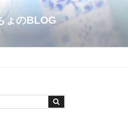
のBLOG
検
索