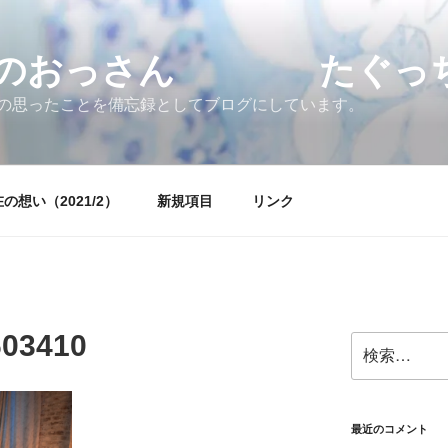
すのおっさん たぐっちょ
の思ったことを備忘録としてブログにしています。
の想い（2021/2）
新規項目
リンク
603410
検
索:
最近のコメント