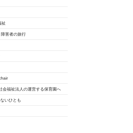
福祉
re 障害者の旅行
す
air
社会福祉法人の運営する保育園へ
もないひとも