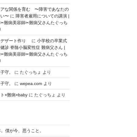
ェアな関係を育む 〜障害であなたの
ない〜
に
障害者雇用についての講演 |
✂︎難病美容師✂︎難病父さんたぐっち
り
いデザート作り
に
小学校の卒業式
健診 脊髄小脳変性症 難病父さん |
✂︎難病美容師✂︎難病父さんたぐっち
り
々子守。
に
たぐっちょ
より
々子守。
に
wepea.com
より
×難病×baby
に
たぐっちょ
より
年。僕が今、思うこと。