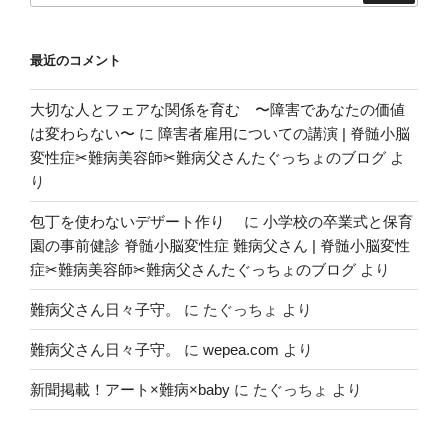
ョ
ン
最近のコメント
大切な人とフェアな関係を育む 〜障害であなたの価値
は変わらない〜
に
障害者雇用についての講演 | 脊髄小脳
変性症✂︎難病美容師✂︎難病父さんたぐっちょのブログ
よ
り
包丁を使わないデザート作り
に
小学校の卒業式と保育
園の事前健診 脊髄小脳変性症 難病父さん | 脊髄小脳変性
症✂︎難病美容師✂︎難病父さんたぐっちょのブログ
より
難病父さん日々子守。
に
たぐっちょ
より
難病父さん日々子守。
に
wepea.com
より
新聞掲載！アート×難病×baby
に
たぐっちょ
より