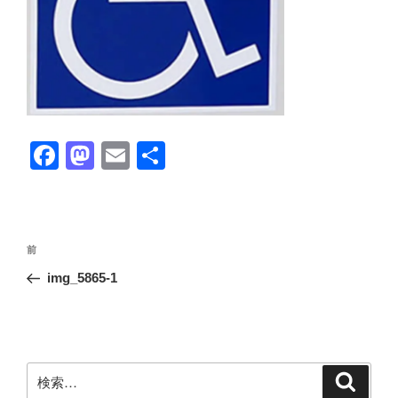
F
M
E
共
a
a
m
有
c
st
ail
e
o
投
前
前
b
d
稿
の
img_5865-1
ナ
o
o
投
ビ
稿
o
n
ゲ
k
ー
検
検
シ
索
索: