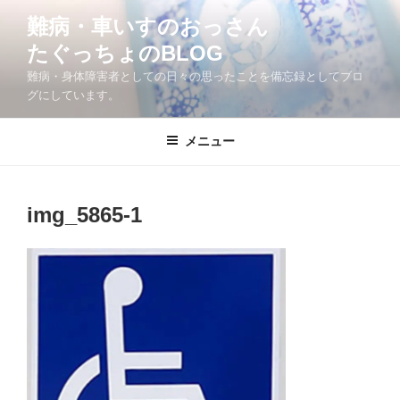
コ
難病・車いすのおっさん
ン
たぐっちょのBLOG
テ
ン
難病・身体障害者としての日々の思ったことを備忘録としてブロ
ツ
グにしています。
へ
ス
メニュー
キ
ッ
プ
img_5865-1