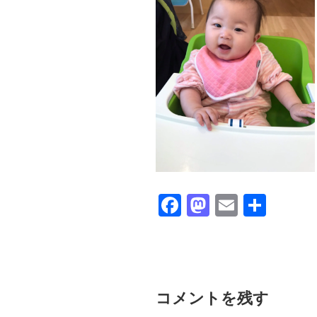
F
M
E
共
a
a
m
有
c
st
ail
e
o
b
d
コメントを残す