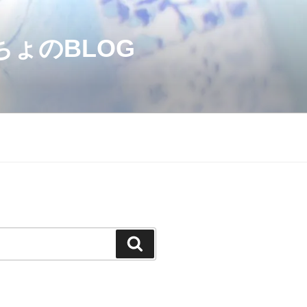
のBLOG
検
索