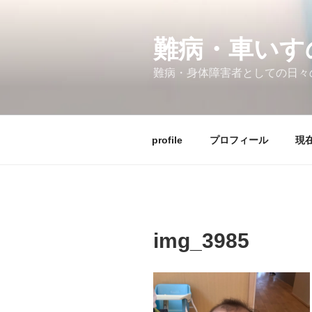
コ
ン
テ
難病・車い
ン
難病・身体障害者としての日々
ツ
へ
ス
キ
profile
プロフィール
現在
ッ
プ
img_3985