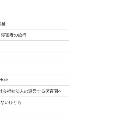
福祉
re 障害者の旅行
す
air
社会福祉法人の運営する保育園へ
もないひとも