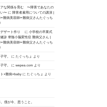
ェアな関係を育む 〜障害であなたの
ない〜
に
障害者雇用についての講演 |
✂︎難病美容師✂︎難病父さんたぐっち
り
いデザート作り
に
小学校の卒業式
健診 脊髄小脳変性症 難病父さん |
✂︎難病美容師✂︎難病父さんたぐっち
り
々子守。
に
たぐっちょ
より
々子守。
に
wepea.com
より
×難病×baby
に
たぐっちょ
より
年。僕が今、思うこと。