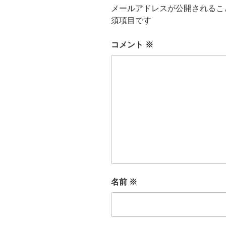
o
o
メールアドレスが公開されるこ
o
n
須項目です
k
コメント
※
名前
※