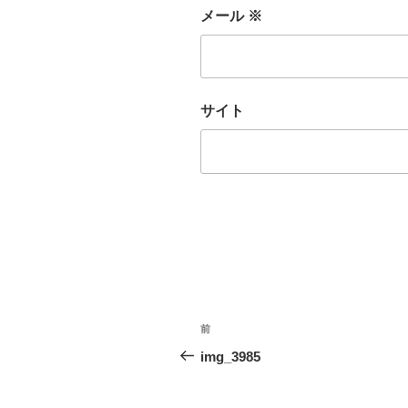
メール
※
サイト
投
前
前
稿
の
img_3985
投
ナ
稿