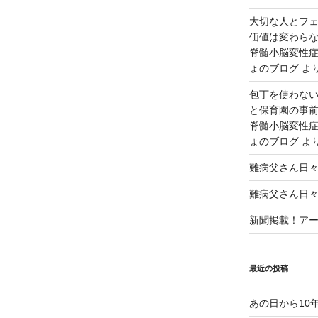
大切な人とフ
価値は変わら
脊髄小脳変性症
ょのブログ
よ
包丁を使わな
と保育園の事前
脊髄小脳変性症
ょのブログ
よ
難病父さん日
難病父さん日
新聞掲載！アート
最近の投稿
あの日から10