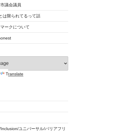
者市議会議員
とは限られてるって話
すマークについて
nest
Translate
ity/Inclusion/ユニバーサル/バリアフリ