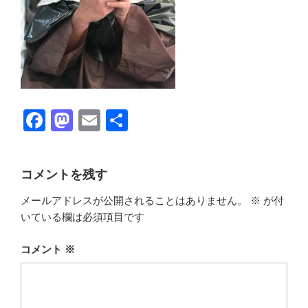
F
M
E
共
a
a
m
有
c
st
ail
コメントを残す
e
o
メールアドレスが公開されることはありません。
※
が付
b
d
いている欄は必須項目です
o
o
o
n
コメント
※
k