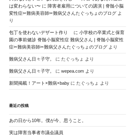
は変わらない〜
に
障害者雇用についての講演 | 脊髄小脳
変性症✂︎難病美容師✂︎難病父さんたぐっちょのブログ
よ
り
包丁を使わないデザート作り
に
小学校の卒業式と保育
園の事前健診 脊髄小脳変性症 難病父さん | 脊髄小脳変性
症✂︎難病美容師✂︎難病父さんたぐっちょのブログ
より
難病父さん日々子守。
に
たぐっちょ
より
難病父さん日々子守。
に
wepea.com
より
新聞掲載！アート×難病×baby
に
たぐっちょ
より
最近の投稿
あの日から10年。僕が今、思うこと。
実は障害当事者市議会議員