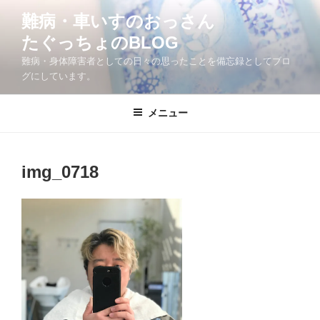
コ
難病・車いすのおっさん
ン
たぐっちょのBLOG
テ
ン
難病・身体障害者としての日々の思ったことを備忘録としてブロ
ツ
グにしています。
へ
ス
メニュー
キ
ッ
プ
img_0718