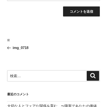
投
前
前
稿
の
img_0718
ナ
投
ビ
稿
ゲ
ー
検
検
シ
索
索:
ョ
ン
最近のコメント
大切な人とフェアな関係を育む 〜障害であなたの価値