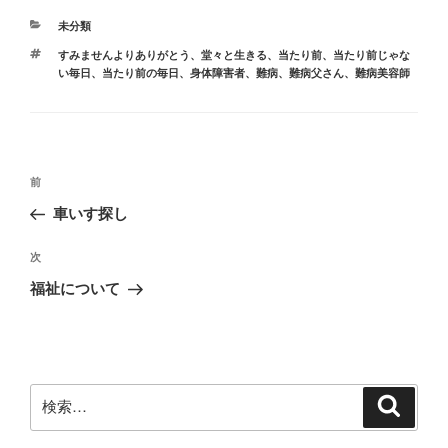
e
o
カ
未分類
b
d
テ
タ
すみませんよりありがとう
、
堂々と生きる
、
当たり前
、
当たり前じゃな
ゴ
o
o
グ
い毎日
、
当たり前の毎日
、
身体障害者
、
難病
、
難病父さん
、
難病美容師
リ
ー
o
n
k
投
前
前
稿
の
車いす探し
ナ
投
ビ
稿
次
次
ゲ
の
福祉について
投
ー
稿
シ
ョ
ン
検
検
索
索: