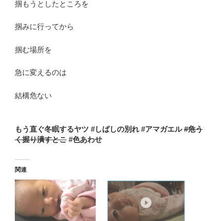
掴もうとしたところを
掴みに行ってから
掴む場所を
急に変えるのは
結構危ない
もう直ぐ冬眠するヤツ #しばしの別れ #アマガエル
#
危う
く握り潰すとこ
#色あわせ
関連