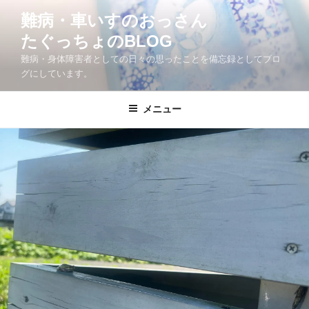
コ
難病・車いすのおっさん
ン
たぐっちょのBLOG
テ
ン
難病・身体障害者としての日々の思ったことを備忘録としてブロ
ツ
グにしています。
へ
ス
メニュー
キ
ッ
プ