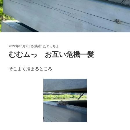
投
2022年10月2日
投稿者:
たぐっちょ
稿
むむムっ お互い危機一髪
日:
そこよく掴まるところ