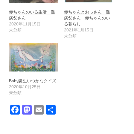
赤ちゃんのいる生活 難
赤ちゃんとおっさん 難
病父さん
病父さん 赤ちゃんのい
2020年11月15日
る暮らし
未分類
2021年1月15日
未分類
Baby誕生いつかなクイズ
2020年10月25日
未分類
F
M
E
共
a
a
m
有
c
st
ail