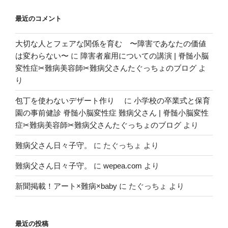
最近のコメント
大切な人とフェアな関係を育む 〜障害であなたの価値
は変わらない〜
に
障害者雇用についての講演 | 脊髄小脳
変性症✂︎難病美容師✂︎難病父さんたぐっちょのブログ
よ
り
包丁を使わないデザート作り
に
小学校の卒業式と保育
園の事前健診 脊髄小脳変性症 難病父さん | 脊髄小脳変性
症✂︎難病美容師✂︎難病父さんたぐっちょのブログ
より
難病父さん日々子守。
に
たぐっちょ
より
難病父さん日々子守。
に
wepea.com
より
新聞掲載！アート×難病×baby
に
たぐっちょ
より
最近の投稿