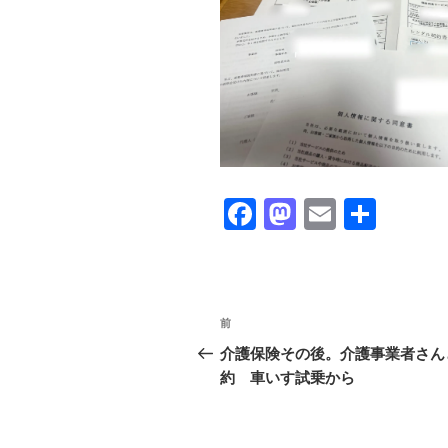
F
M
E
共
a
a
m
有
c
st
ail
e
o
投
前
前
b
d
稿
の
介護保険その後。介護事業者さん
o
o
投
約 車いす試乗から
ナ
o
n
稿
ビ
k