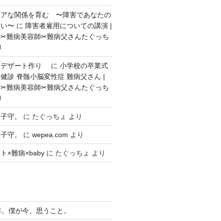
ェアな関係を育む 〜障害であなたの
ない〜
に
障害者雇用についての講演 |
✂︎難病美容師✂︎難病父さんたぐっち
り
いデザート作り
に
小学校の卒業式
健診 脊髄小脳変性症 難病父さん |
✂︎難病美容師✂︎難病父さんたぐっち
り
々子守。
に
たぐっちょ
より
々子守。
に
wepea.com
より
×難病×baby
に
たぐっちょ
より
年。僕が今、思うこと。