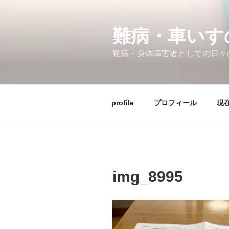
コ
ン
テ
難病・車い
ン
難病・身体障害者としての日々
ツ
へ
ス
キ
profile
プロフィール
現在
ッ
プ
img_8995