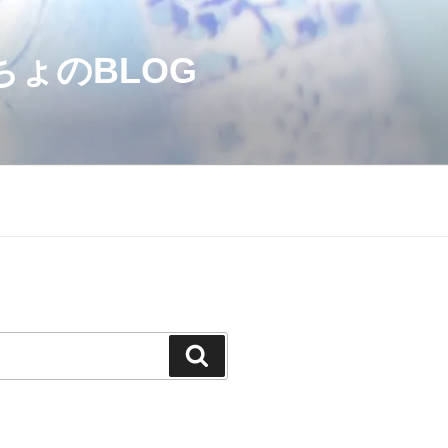
のBLOG
検
索