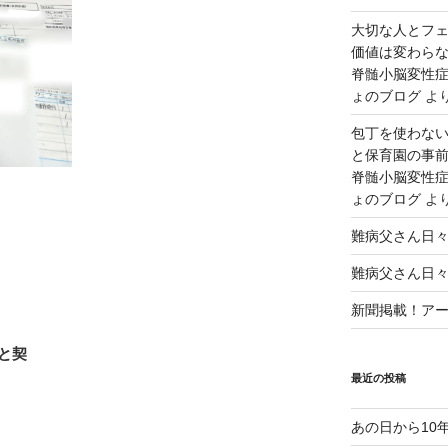
大切な人とフ
価値は変わら
脊髄小脳変性症
ょのブログ
よ
包丁を使わな
と保育園の事前
脊髄小脳変性症
ょのブログ
よ
難病父さん日
難病父さん日
新聞掲載！アート
と契
最近の投稿
あの日から10