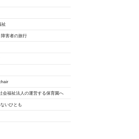
福祉
re 障害者の旅行
す
air
社会福祉法人の運営する保育園へ
もないひとも