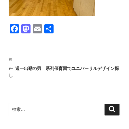
F
M
E
共
a
a
m
有
c
st
ail
e
o
投
前
前
b
d
稿
の
週一出勤の男 系列保育園でユニバーサルデザイン探
ナ
o
o
投
し
ビ
稿
o
n
ゲ
k
ー
シ
検
検
ョ
索
索:
ン