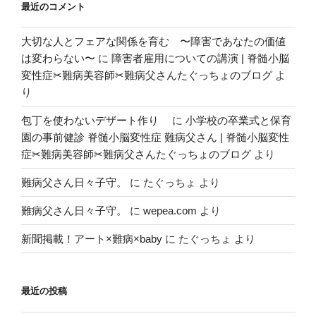
最近のコメント
大切な人とフェアな関係を育む 〜障害であなたの価値
は変わらない〜
に
障害者雇用についての講演 | 脊髄小脳
変性症✂︎難病美容師✂︎難病父さんたぐっちょのブログ
よ
り
包丁を使わないデザート作り
に
小学校の卒業式と保育
園の事前健診 脊髄小脳変性症 難病父さん | 脊髄小脳変性
症✂︎難病美容師✂︎難病父さんたぐっちょのブログ
より
難病父さん日々子守。
に
たぐっちょ
より
難病父さん日々子守。
に
wepea.com
より
新聞掲載！アート×難病×baby
に
たぐっちょ
より
最近の投稿