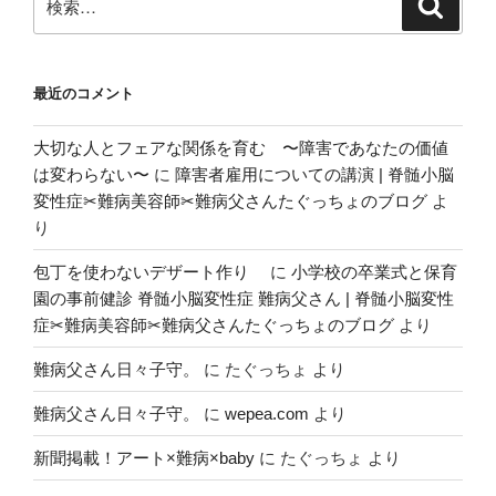
検
ョ
索
索:
ン
最近のコメント
大切な人とフェアな関係を育む 〜障害であなたの価値
は変わらない〜
に
障害者雇用についての講演 | 脊髄小脳
変性症✂︎難病美容師✂︎難病父さんたぐっちょのブログ
よ
り
包丁を使わないデザート作り
に
小学校の卒業式と保育
園の事前健診 脊髄小脳変性症 難病父さん | 脊髄小脳変性
症✂︎難病美容師✂︎難病父さんたぐっちょのブログ
より
難病父さん日々子守。
に
たぐっちょ
より
難病父さん日々子守。
に
wepea.com
より
新聞掲載！アート×難病×baby
に
たぐっちょ
より