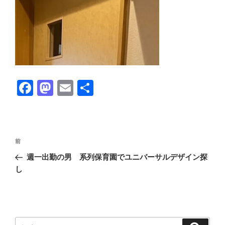
F
M
E
共
a
a
m
有
c
st
ail
e
o
投
前
前
b
d
稿
の
週一出勤の男 系列保育園でユニバーサルデザイン探
ナ
o
o
投
し
ビ
稿
o
n
ゲ
k
ー
シ
検