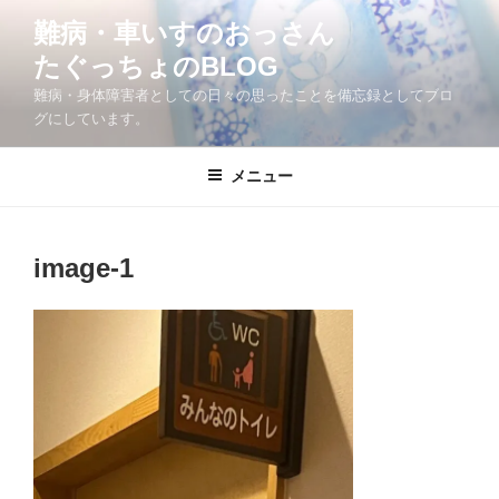
コ
難病・車いすのおっさん
ン
たぐっちょのBLOG
テ
ン
難病・身体障害者としての日々の思ったことを備忘録としてブロ
ツ
グにしています。
へ
ス
メニュー
キ
ッ
プ
image-1