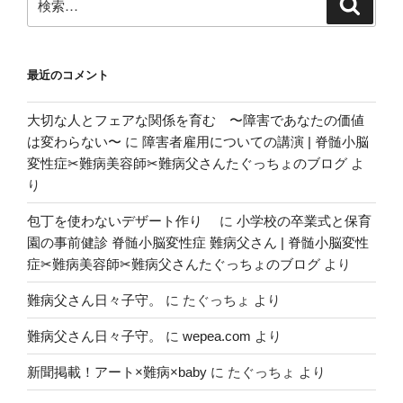
検
ョ
索
索:
ン
最近のコメント
大切な人とフェアな関係を育む 〜障害であなたの価値
は変わらない〜
に
障害者雇用についての講演 | 脊髄小脳
変性症✂︎難病美容師✂︎難病父さんたぐっちょのブログ
よ
り
包丁を使わないデザート作り
に
小学校の卒業式と保育
園の事前健診 脊髄小脳変性症 難病父さん | 脊髄小脳変性
症✂︎難病美容師✂︎難病父さんたぐっちょのブログ
より
難病父さん日々子守。
に
たぐっちょ
より
難病父さん日々子守。
に
wepea.com
より
新聞掲載！アート×難病×baby
に
たぐっちょ
より