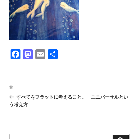
F
M
E
共
a
a
m
有
c
st
ail
e
o
投
前
前
b
d
稿
の
すべてをフラットに考えること。 ユニバーサルとい
ナ
o
o
投
う考え方
ビ
稿
o
n
ゲ
k
ー
シ
検