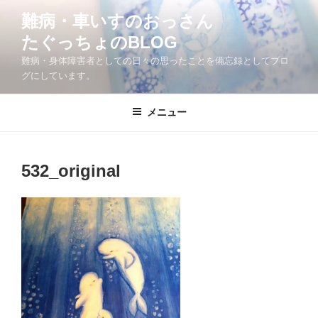
コ
難病・車いすのおっさん
ン
たぐっちょのBLOG
テ
ン
難病・身体障害者としての日々の思ったことを備忘録としてブロ
ツ
グにしています。
へ
ス
メニュー
キ
ッ
プ
532_original