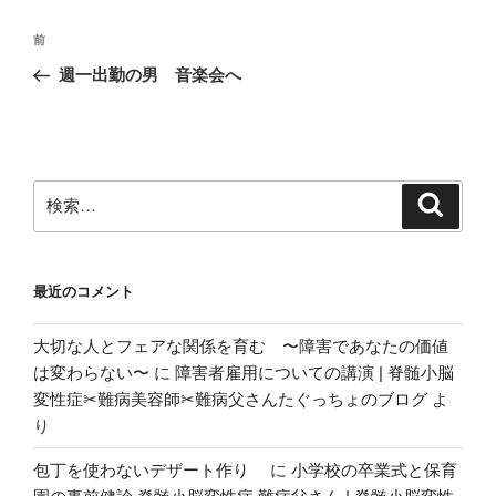
投
前
前
稿
の
週一出勤の男 音楽会へ
ナ
投
ビ
稿
ゲ
ー
検
検
シ
索
索:
ョ
ン
最近のコメント
大切な人とフェアな関係を育む 〜障害であなたの価値
は変わらない〜
に
障害者雇用についての講演 | 脊髄小脳
変性症✂︎難病美容師✂︎難病父さんたぐっちょのブログ
よ
り
包丁を使わないデザート作り
に
小学校の卒業式と保育