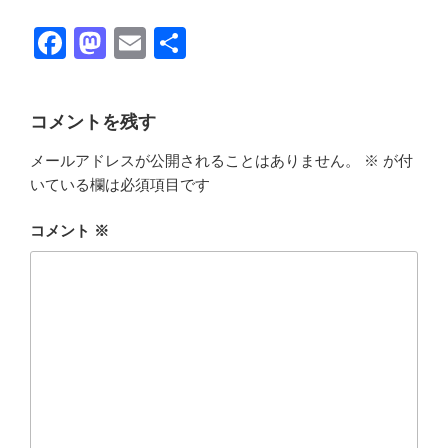
F
M
E
共
a
a
m
有
c
st
ail
コメントを残す
e
o
メールアドレスが公開されることはありません。
※
が付
b
d
いている欄は必須項目です
o
o
o
n
コメント
※
k