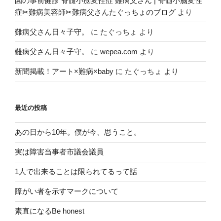
園の事前健診 脊髄小脳変性症 難病父さん | 脊髄小脳変性
症✂︎難病美容師✂︎難病父さんたぐっちょのブログ
より
難病父さん日々子守。
に
たぐっちょ
より
難病父さん日々子守。
に
wepea.com
より
新聞掲載！アート×難病×baby
に
たぐっちょ
より
最近の投稿
あの日から10年。僕が今、思うこと。
実は障害当事者市議会議員
1人で出来ることは限られてるって話
障がい者を示すマークについて
素直になるBe honest