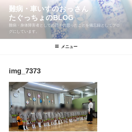
コ
難病・車いすのおっさん
ン
たぐっちょのBLOG
テ
ン
難病・身体障害者としての日々の思ったことを備忘録としてブロ
ツ
グにしています。
へ
ス
メニュー
キ
ッ
プ
img_7373