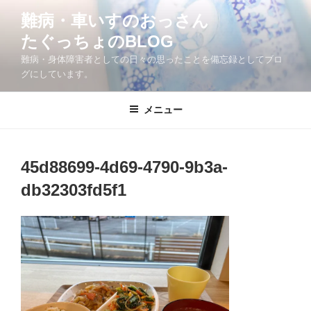
コ
難病・車いすのおっさん
ン
たぐっちょのBLOG
テ
ン
難病・身体障害者としての日々の思ったことを備忘録としてブロ
ツ
グにしています。
へ
ス
メニュー
キ
ッ
プ
45d88699-4d69-4790-9b3a-
db32303fd5f1