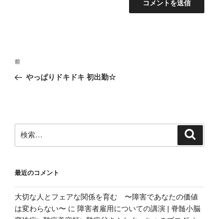
投
前
前
稿
の
やっぱりドキドキ 初出勤☆
ナ
投
ビ
稿
ゲ
ー
検
検
シ
索
索:
ョ
ン
最近のコメント
大切な人とフェアな関係を育む 〜障害であなたの価値
は変わらない〜
に
障害者雇用についての講演 | 脊髄小脳