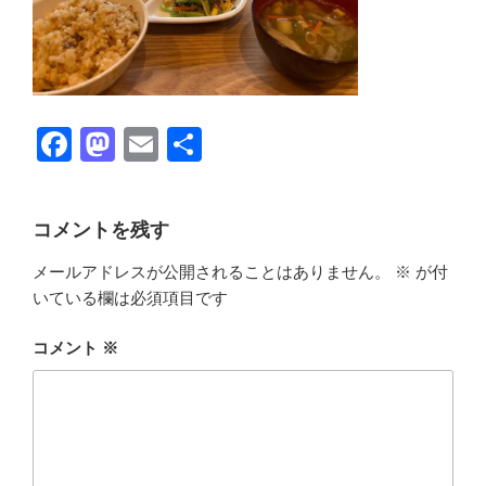
F
M
E
共
a
a
m
有
c
st
ail
コメントを残す
e
o
メールアドレスが公開されることはありません。
※
が付
b
d
いている欄は必須項目です
o
o
o
n
コメント
※
k