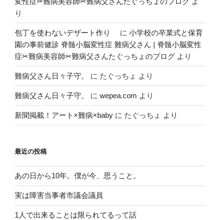
変性症✂︎難病美容師✂︎難病父さんたぐっちょのブログ
よ
り
包丁を使わないデザート作り
に
小学校の卒業式と保育
園の事前健診 脊髄小脳変性症 難病父さん | 脊髄小脳変性
症✂︎難病美容師✂︎難病父さんたぐっちょのブログ
より
難病父さん日々子守。
に
たぐっちょ
より
難病父さん日々子守。
に
wepea.com
より
新聞掲載！アート×難病×baby
に
たぐっちょ
より
最近の投稿
あの日から10年。僕が今、思うこと。
実は障害当事者市議会議員
1人で出来ることは限られてるって話