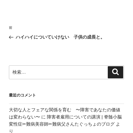
投
前
前
稿
の
ハイハイについていけない 子供の成長と。
ナ
投
ビ
稿
ゲ
ー
検
検
シ
索
索:
ョ
ン
最近のコメント
大切な人とフェアな関係を育む 〜障害であなたの価値
は変わらない〜
に
障害者雇用についての講演 | 脊髄小脳
変性症✂︎難病美容師✂︎難病父さんたぐっちょのブログ
よ
り