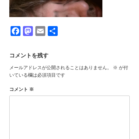
F
M
E
共
a
a
m
有
c
st
ail
コメントを残す
e
o
メールアドレスが公開されることはありません。
※
が付
b
d
いている欄は必須項目です
o
o
o
n
コメント
※
k