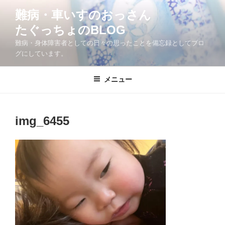
コ
難病・車いすのおっさん
ン
たぐっちょのBLOG
テ
ン
難病・身体障害者としての日々の思ったことを備忘録としてブロ
ツ
グにしています。
へ
ス
メニュー
キ
ッ
プ
img_6455