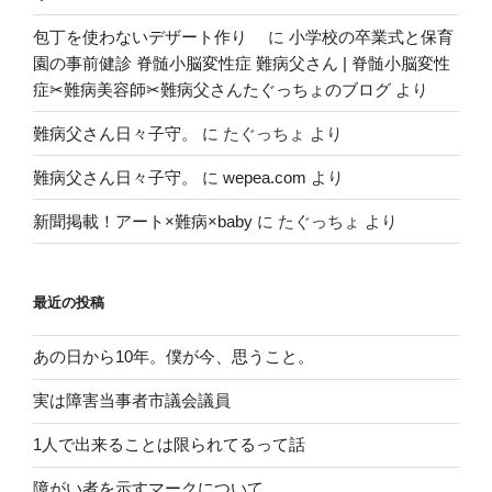
包丁を使わないデザート作り
に
小学校の卒業式と保育
園の事前健診 脊髄小脳変性症 難病父さん | 脊髄小脳変性
症✂︎難病美容師✂︎難病父さんたぐっちょのブログ
より
難病父さん日々子守。
に
たぐっちょ
より
難病父さん日々子守。
に
wepea.com
より
新聞掲載！アート×難病×baby
に
たぐっちょ
より
最近の投稿
あの日から10年。僕が今、思うこと。
実は障害当事者市議会議員
1人で出来ることは限られてるって話
障がい者を示すマークについて