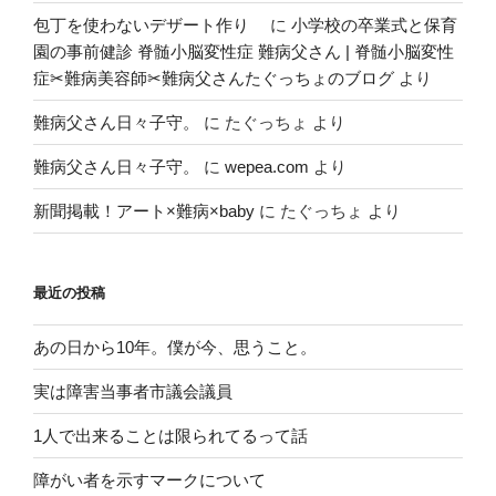
包丁を使わないデザート作り
に
小学校の卒業式と保育
園の事前健診 脊髄小脳変性症 難病父さん | 脊髄小脳変性
症✂︎難病美容師✂︎難病父さんたぐっちょのブログ
より
難病父さん日々子守。
に
たぐっちょ
より
難病父さん日々子守。
に
wepea.com
より
新聞掲載！アート×難病×baby
に
たぐっちょ
より
最近の投稿
あの日から10年。僕が今、思うこと。
実は障害当事者市議会議員
1人で出来ることは限られてるって話
障がい者を示すマークについて