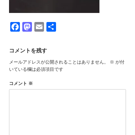
F
M
E
共
a
a
m
有
c
st
ail
コメントを残す
e
o
メールアドレスが公開されることはありません。
※
が付
b
d
いている欄は必須項目です
o
o
o
n
コメント
※
k