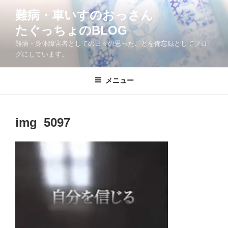
コ
難病・車いすのおっさん
ン
たぐっちょのBLOG
テ
ン
難病・身体障害者としての日々の思ったことを備忘録としてブロ
ツ
グにしています。
へ
ス
メニュー
キ
ッ
プ
img_5097