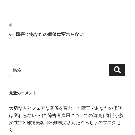
投
前
前
稿
の
障害であなたの価値は変わらない
ナ
投
ビ
稿
ゲ
ー
検
検
シ
索
索:
ョ
ン
最近のコメント
大切な人とフェアな関係を育む 〜障害であなたの価値
は変わらない〜
に
障害者雇用についての講演 | 脊髄小脳
変性症✂︎難病美容師✂︎難病父さんたぐっちょのブログ
よ
り