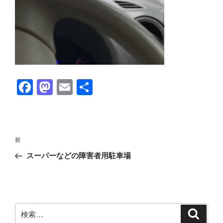
F
M
E
共
a
a
m
有
c
st
ail
e
o
投
前
前
b
d
稿
の
スーパーなどの障害者用駐車場
ナ
o
o
投
ビ
稿
o
n
ゲ
k
ー
検
検
シ
索
索: