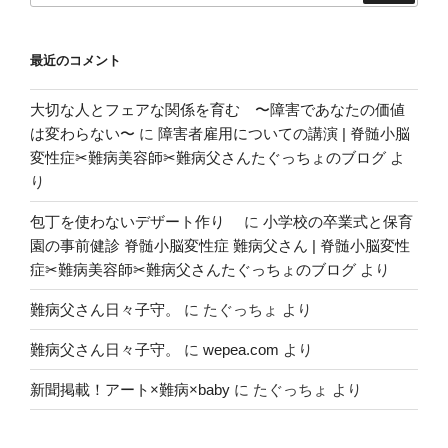
ョ
ン
最近のコメント
大切な人とフェアな関係を育む 〜障害であなたの価値
は変わらない〜
に
障害者雇用についての講演 | 脊髄小脳
変性症✂︎難病美容師✂︎難病父さんたぐっちょのブログ
よ
り
包丁を使わないデザート作り
に
小学校の卒業式と保育
園の事前健診 脊髄小脳変性症 難病父さん | 脊髄小脳変性
症✂︎難病美容師✂︎難病父さんたぐっちょのブログ
より
難病父さん日々子守。
に
たぐっちょ
より
難病父さん日々子守。
に
wepea.com
より
新聞掲載！アート×難病×baby
に
たぐっちょ
より