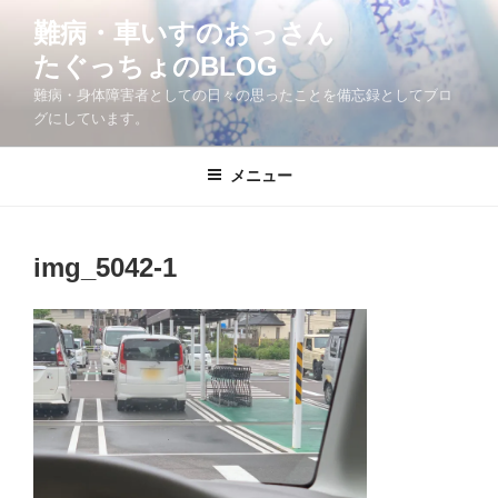
コ
難病・車いすのおっさん
ン
たぐっちょのBLOG
テ
ン
難病・身体障害者としての日々の思ったことを備忘録としてブロ
ツ
グにしています。
へ
ス
メニュー
キ
ッ
プ
img_5042-1