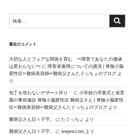
シ
ョ
ン
検
検
索
索:
最近のコメント
大切な人とフェアな関係を育む 〜障害であなたの価値
は変わらない〜
に
障害者雇用についての講演 | 脊髄小脳
変性症✂︎難病美容師✂︎難病父さんたぐっちょのブログ
よ
り
包丁を使わないデザート作り
に
小学校の卒業式と保育
園の事前健診 脊髄小脳変性症 難病父さん | 脊髄小脳変性
症✂︎難病美容師✂︎難病父さんたぐっちょのブログ
より
難病父さん日々子守。
に
たぐっちょ
より
難病父さん日々子守。
に
wepea.com
より