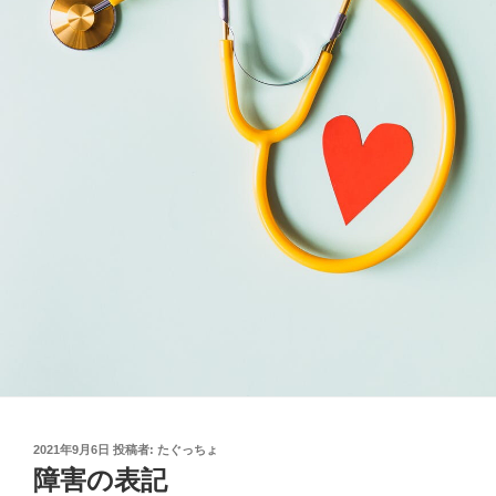
投
2021年9月6日
投稿者:
たぐっちょ
稿
障害の表記
日: