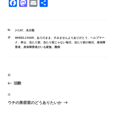
F
M
E
共
a
a
m
有
c
st
ail
e
o
カ
J-CAT
、
未分類
b
d
テ
タ
WHEELCHAIR
、
ありのまま
、
すみませんよりありがとう
、
ヘルプマー
ゴ
o
o
グ
ク
、
幸せ
、
当たり前
、
当たり前じゃない毎日
、
当たり前の毎日
、
身体障
リ
害者
、
身体障害者がいる家族
、
難病
ー
o
n
k
投
前
前
稿
の
治験
ナ
投
ビ
稿
次
次
ゲ
の
ウチの美容室のどうありたいか
投
ー
稿