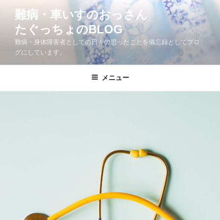
コ
難病・車いすのおっさん
ン
たぐっちょのBLOG
テ
ン
難病・身体障害者としての日々の思ったことを備忘録としてブロ
ツ
グにしています。
へ
ス
メニュー
キ
ッ
プ