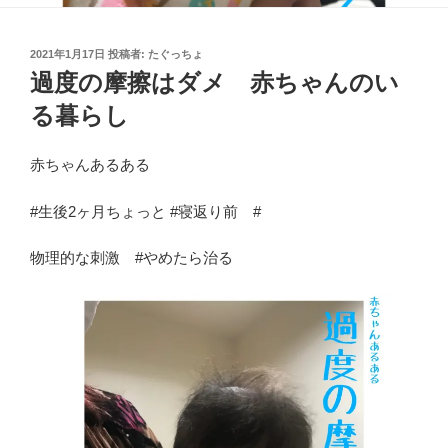
投
2021年1月17日
投稿者:
たぐっちょ
稿
過度の摩擦はダメ 赤ちゃんのい
日:
る暮らし
赤ちゃんあるある
#生後2ヶ月ちょっと #寝返り前 #
物理的な刺激 #やめたら治る