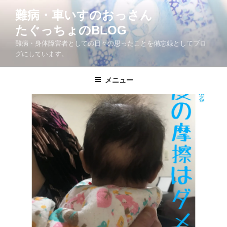
コ
難病・車いすのおっさん
ン
たぐっちょのBLOG
テ
ン
難病・身体障害者としての日々の思ったことを備忘録としてブロ
ツ
グにしています。
へ
ス
メニュー
キ
ッ
プ