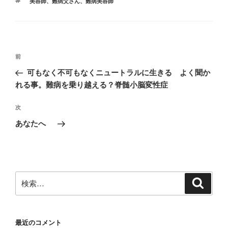
タ
美容師
、
難病父さん
、
難病美容師
ゴ
o
o
グ
リ
ー
o
n
k
投
前
前
稿
の
可もなく不可もなくニュートラルに生きる よく聞か
ナ
投
れる事。難病を乗り越える？脊髄小脳変性症
ビ
稿
ゲ
次
次
の
ー
あなたへ
投
シ
稿
ョ
ン
検
検
索
索:
最近のコメント