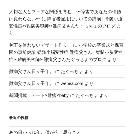
大切な人とフェアな関係を育む 〜障害であなたの価値
は変わらない〜
に
障害者雇用についての講演 | 脊髄小脳
変性症✂︎難病美容師✂︎難病父さんたぐっちょのブログ
よ
り
包丁を使わないデザート作り
に
小学校の卒業式と保育
園の事前健診 脊髄小脳変性症 難病父さん | 脊髄小脳変性
症✂︎難病美容師✂︎難病父さんたぐっちょのブログ
より
難病父さん日々子守。
に
たぐっちょ
より
難病父さん日々子守。
に
wepea.com
より
新聞掲載！アート×難病×baby
に
たぐっちょ
より
最近の投稿
あの日から10年。僕が今、思うこと。