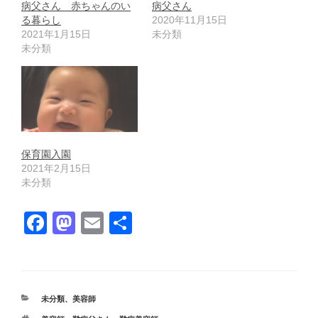
病父さん 赤ちゃんのい
病父さん
る暮らし
2020年11月15日
2021年1月15日
未分類
未分類
保育園入園
2021年2月15日
未分類
F
M
E
共
a
a
m
有
c
st
ail
e
o
カ
未分類
、
美容師
b
d
テ