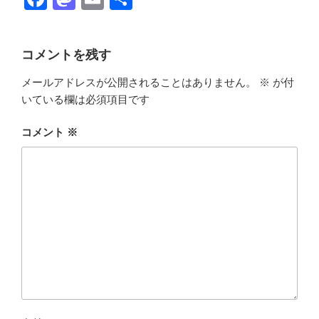
a
a
m
有
c
st
ail
コメントを残す
e
o
メールアドレスが公開されることはありません。
※
が付
b
d
いている欄は必須項目です
o
o
o
n
コメント
※
k