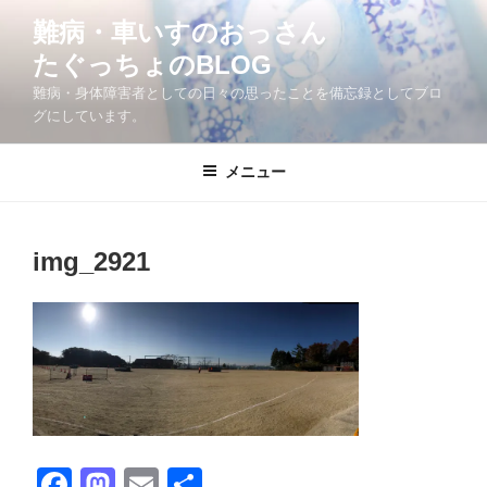
コ
難病・車いすのおっさん
ン
たぐっちょのBLOG
テ
ン
難病・身体障害者としての日々の思ったことを備忘録としてブロ
ツ
グにしています。
へ
ス
メニュー
キ
ッ
プ
img_2921
F
M
E
共