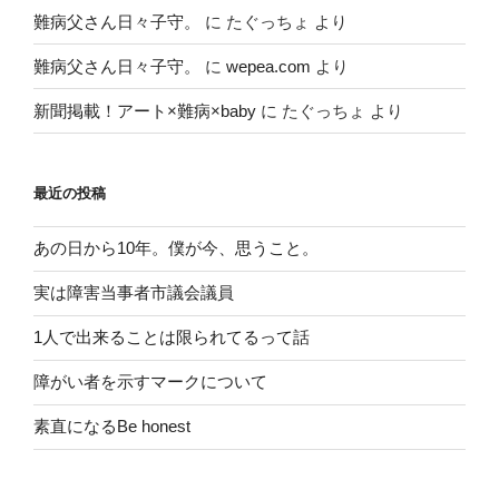
難病父さん日々子守。
に
たぐっちょ
より
難病父さん日々子守。
に
wepea.com
より
新聞掲載！アート×難病×baby
に
たぐっちょ
より
最近の投稿
あの日から10年。僕が今、思うこと。
実は障害当事者市議会議員
1人で出来ることは限られてるって話
障がい者を示すマークについて
素直になるBe honest