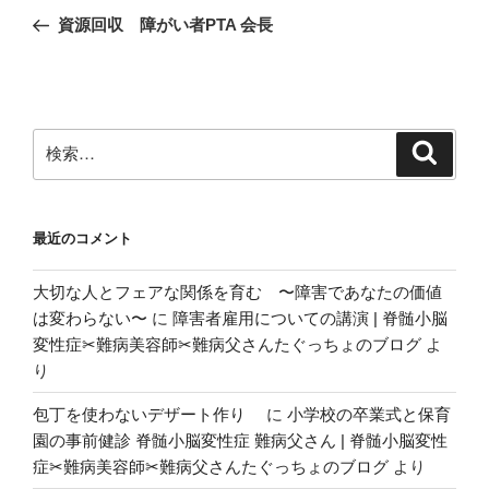
稿
の
資源回収 障がい者PTA 会長
ナ
投
ビ
稿
ゲ
ー
検
検
シ
索
索:
ョ
ン
最近のコメント
大切な人とフェアな関係を育む 〜障害であなたの価値
は変わらない〜
に
障害者雇用についての講演 | 脊髄小脳
変性症✂︎難病美容師✂︎難病父さんたぐっちょのブログ
よ
り
包丁を使わないデザート作り
に
小学校の卒業式と保育
園の事前健診 脊髄小脳変性症 難病父さん | 脊髄小脳変性
症✂︎難病美容師✂︎難病父さんたぐっちょのブログ
より