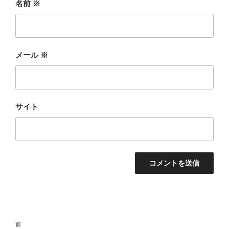
名前
※
メール
※
サイト
投
前
前